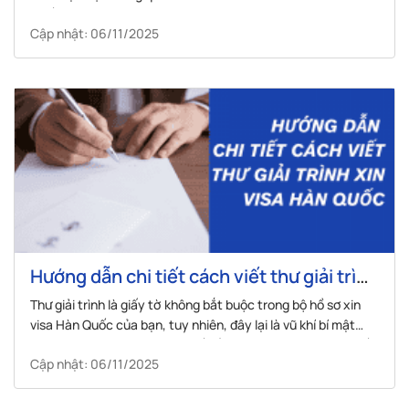
Quốc, hy vọng những thông tin này sẽ giúp ích cho bạn.
Cập nhật: 06/11/2025
Hướng dẫn chi tiết cách viết thư giải trình
xin visa Hàn Quốc
Thư giải trình là giấy tờ không bắt buộc trong bộ hồ sơ xin
visa Hàn Quốc của bạn, tuy nhiên, đây lại là vũ khí bí mật
giúp bạn làm rõ ý định củng cố hồ sơ và thể hiện sự hiểu biết
Cập nhật: 06/11/2025
về quy định xin visa.