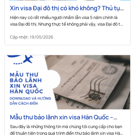
Xin visa Đại đô thị có khó không? Thủ tục
và điều kiện xin visa Đại đô thị
Hiện nay có rất nhiều người nhầm lẫn visa 5 năm chính là
visa Đại đô thị. Nhưng thực tế không phải vậy, visa Đại đô thị
là 1 trong nhiều loại visa 5 năm. Vậy visa này khác gì so với
Cập nhật: 19/05/2026
các loại visa Hàn Quốc 5 năm...
Mẫu thư bảo lãnh xin visa Hàn Quốc –
Download và hướng dẫn cách điền
Sau đây là những thông tin mà chúng tôi cung cấp cho bạn
để thuận tiện trong quá trình điền thư bảo lãnh xin visa Hàn