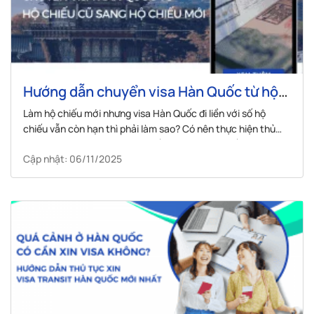
Hướng dẫn chuyển visa Hàn Quốc từ hộ
chiếu cũ sang hộ chiếu mới
Làm hộ chiếu mới nhưng visa Hàn Quốc đi liền với số hộ
chiếu vẫn còn hạn thì phải làm sao? Có nên thực hiện thủ
tục chuyển visa Hàn từ hộ chiếu cũ sang hộ chiếu mới hay
Cập nhật: 06/11/2025
nên xin visa Hàn mới?