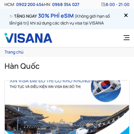
HCM:
0902 200 454
HN:
0968 354 027
8:00 - 21:00
30% PHÍ eSIM
✨
TẶNG NGAY
(Không giới hạn số
lần/giá trị) khi sử dụng các dịch vụ visa tại VISANA
Trang chủ
Hàn Quốc