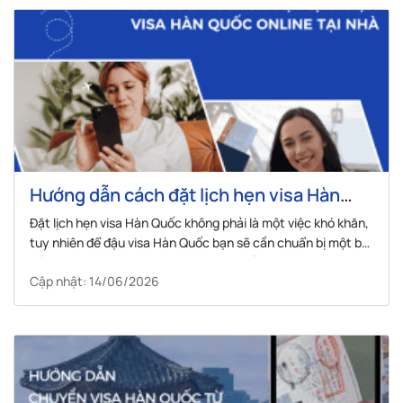
Hướng dẫn cách đặt lịch hẹn visa Hàn
Quốc online tại nhà
Đặt lịch hẹn visa Hàn Quốc không phải là một việc khó khăn,
tuy nhiên để đậu visa Hàn Quốc bạn sẽ cần chuẩn bị một bộ
hồ sơ thật hoàn chỉnh theo đúng yêu cầu của Đại sứ quán
Cập nhật: 14/06/2026
Hàn Quốc, và thông tin trong bộ hồ sơ...