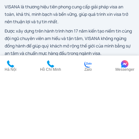
VISANA là thương hiệu tiên phong cung cấp giải pháp visa an
toàn, khả thi, minh bạch và bền vững, giúp quá trình xin visa trở
nên thuận lợi và tự tin nhất.
Được xây dựng trên hành trình hơn 17 năm kiến tạo niềm tin cùng
đội ngũ chuyên viên am hiểu và tận tâm, VISANA không ngừng
đồng hành để giúp quý khách mở rộng thế giới của mình bằng sự
an tâm và chuẩn mực hàng đầu trong ngành visa.
Hà Nội
Hồ Chí Minh
Zalo
Messenger
Dịch vụ visa
Visa Anh
Visa Canada
Visa Đài Loan
Visa Hàn Quốc
Visa đi HongKong
Visa Mỹ
Visa New Zealand
Visa Nhật Bản
Visa Pháp
Visa Trung Quốc