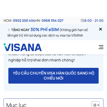
chiếu vẫn còn hạn thì phải làm sao? Có nên thực hiện
thủ tục chuyển visa Hàn từ hộ chiếu cũ sang hộ chiếu
mới hay nên xin visa Hàn mới?
Hãy cùng Visana tìm hiểu ngay trong bài viết này.
Để được tư vấn các vấn đề về visa và hộ chiếu, liên
hệ ngay với dịch vụ của Visana, chúng tôi sẽ giải
quyết cho bạn trong thời gian sớm nhất. Tại đây
khách hàng sẽ được các tư vấn viên chuyên
nghiệp hỗ trợ khai đơn nhanh chóng!
YÊU CẦU CHUYỂN VISA HÀN QUỐC SANG HỘ
CHIẾU MỚI
Mục lục