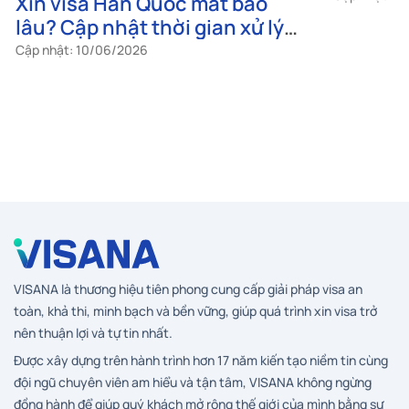
Xin visa Hàn Quốc mất bao
Hướng d
lâu? Cập nhật thời gian xử lý
thông ti
mới nhất 2026
nhập c
Cập nhật: 10/06/2026
Cập nhật: 0
VISANA là thương hiệu tiên phong cung cấp giải pháp visa an
toàn, khả thi, minh bạch và bền vững, giúp quá trình xin visa trở
nên thuận lợi và tự tin nhất.
Được xây dựng trên hành trình hơn 17 năm kiến tạo niềm tin cùng
đội ngũ chuyên viên am hiểu và tận tâm, VISANA không ngừng
đồng hành để giúp quý khách mở rộng thế giới của mình bằng sự