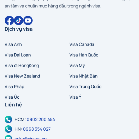
an tâm và chuẩn mực hàng đầu trong ngành visa.
Dịch vụ visa
Visa Anh
Visa Canada
Hà Nội
Hồ Chí Minh
Zalo
Messenger
Visa Đài Loan
Visa Hàn Quốc
Visa đi HongKong
Visa Mỹ
Visa New Zealand
Visa Nhật Bản
Visa Pháp
Visa Trung Quốc
Visa Úc
Visa Ý
Liên hệ
HCM:
0902 200 454
HN:
0968 354 027
cskh@visana.vn