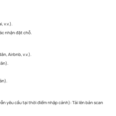
 v.v.).
xác nhận đặt chỗ.
ân, Airbnb, v.v.).
dân).
ản).
ẫn yêu cầu tại thời điểm nhập cảnh): Tải lên bản scan