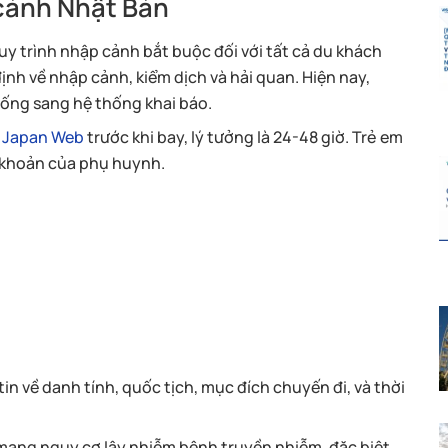
 cảnh Nhật Bản
y trình nhập cảnh bắt buộc đối với tất cả du khách
nh về nhập cảnh, kiểm dịch và hải quan. Hiện nay,
hống sang hệ thống khai báo.
t Japan Web
trước khi bay, lý tưởng là 24-48 giờ. Trẻ em
i khoản của phụ huynh.
n về danh tính, quốc tịch, mục đích chuyến đi, và thời
mang nguy cơ lây nhiễm bệnh truyền nhiễm, đặc biệt