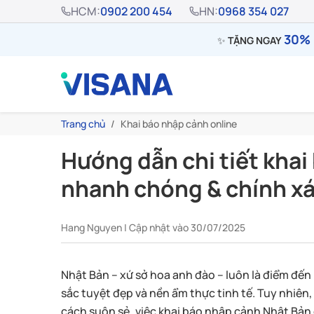
HCM:
0902 200 454
HN:
0968 354 027
30% 
✨
TẶNG NGAY
Trang chủ
Khai báo nhập cảnh online
Hướng dẫn chi tiết kha
nhanh chóng & chính x
Hang Nguyen | Cập nhật vào 30/07/2025
Nhật Bản – xứ sở hoa anh đào – luôn là điểm đế
sắc tuyệt đẹp và nền ẩm thực tinh tế. Tuy nhiên
cách suôn sẻ, việc khai báo nhập cảnh Nhật Bản