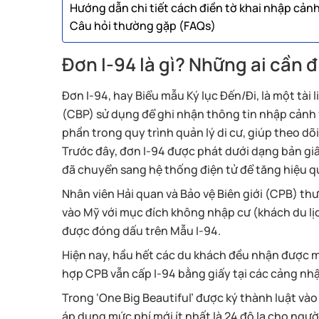
Hướng dẫn chi tiết cách điền tờ khai nhập cản
Câu hỏi thường gặp (FAQs)
Đơn I-94 là gì? Những ai cần đ
Đơn I-94, hay Biểu mẫu Ký lục Đến/Đi, là một tà
(CBP) sử dụng để ghi nhận thông tin nhập cảnh 
phần trong quy trình quản lý di cư, giúp theo dõ
Trước đây, đơn I-94 được phát dưới dạng bản gi
đã chuyển sang hệ thống điện tử để tăng hiệu qu
Nhân viên Hải quan và Bảo vệ Biên giới (CPB) t
vào Mỹ với mục đích không nhập cư (khách du lịc
được đóng dấu trên Mẫu I-94.
Hiện nay, hầu hết các du khách đều nhận được m
hợp CPB vẫn cấp I-94 bằng giấy tại các cảng nhập
Trong ‘One Big Beautiful’ được ký thành luật v
áp dụng mức phí mới ít nhất là 24 đô la cho ngư