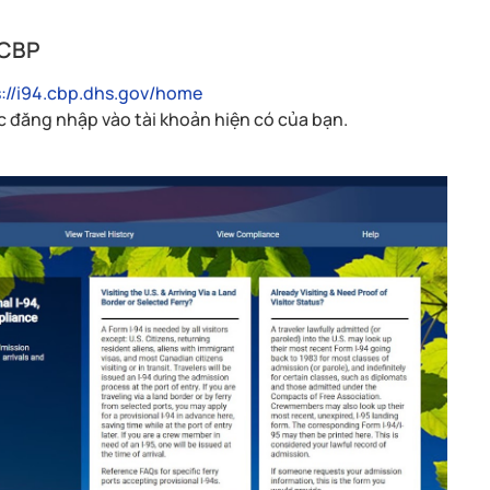
 CBP
s://i94.cbp.dhs.gov/home
c đăng nhập vào tài khoản hiện có của bạn.