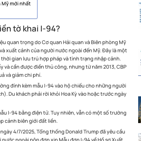
h Mỹ mới nhất
iền tờ khai I-94?
i liệu quan trọng do Cơ quan Hải quan và Biên phòng Mỹ
và xuất cảnh của người nước ngoài đến Mỹ. Đây là một
i thời gian lưu trú hợp pháp và tình trạng nhập cảnh.
ấy và cần được điền thủ công, nhưng từ năm 2013, CBP
ả và giảm chi phí.
hường đính kèm mẫu I-94 vào hộ chiếu cho những người
h). Du khách phải rời khỏi Hoa Kỳ vào hoặc trước ngày
ẫu I-94 bằng điện tử. Tuy nhiên, vẫn có một số trường
 cảnh biên giới đất liền.
ào ngày 4/7/2025, Tổng thống Donald Trump đã yêu cầu
ời nước ngoài nộp đơn xin Mẫu đơn I-94 về Hồ sơ Xuất