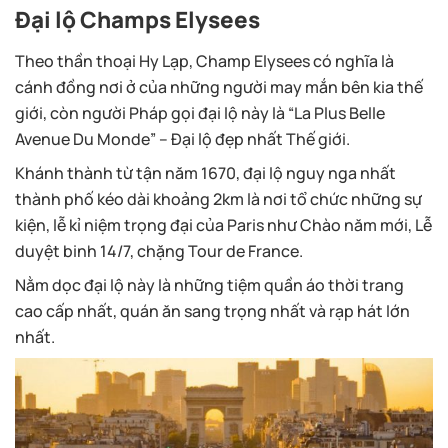
Đại lộ Champs Elysees
Theo thần thoại Hy Lạp, Champ Elysees có nghĩa là
cánh đồng nơi ở của những người may mắn bên kia thế
giới, còn người Pháp gọi đại lộ này là “La Plus Belle
Avenue Du Monde” – Đại lộ đẹp nhất Thế giới.
Khánh thành từ tận năm 1670, đại lộ nguy nga nhất
thành phố kéo dài khoảng 2km là nơi tổ chức những sự
kiện, lễ kỉ niệm trọng đại của Paris như Chào năm mới, Lễ
duyệt binh 14/7, chặng Tour de France.
Nằm dọc đại lộ này là những tiệm quần áo thời trang
cao cấp nhất, quán ăn sang trọng nhất và rạp hát lớn
nhất.