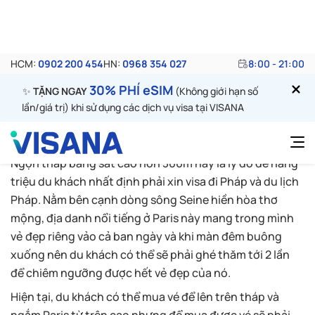
Kinh đô ánh sáng Paris hoa lệ và kiều diễm luôn nằm
trong danh sách những điểm đến mong ước của bất kể
khách du lịch nào. Du lịch Paris, du khách được thưởng
ngoạn các công trình kiến trúc, tượng đài hoành tráng,
với những bảo tàng nghệ thuật đặc sắc, trung tâm
thương mại sầm uất hàng đầu thế giới.
Tháp Eiffel – điểm đến ưa thích hàng
đầu của khách du lịch Paris
Ngọn tháp bằng sắt cao hơn 300m này là lý do để hàng
triệu du khách nhất định phải xin visa đi Pháp và du lịch
Pháp. Nằm bên cạnh dòng sông Seine hiền hòa thơ
mộng, địa danh nổi tiếng ở Paris này mang trong mình
vẻ đẹp riêng vảo cả ban ngày và khi màn đêm buông
xuống nên du khách có thể sẽ phải ghé thăm tới 2 lần
để chiêm ngưỡng được hết vẻ đẹp của nó.
Hiện tại, du khách có thể mua vé để lên trên tháp và