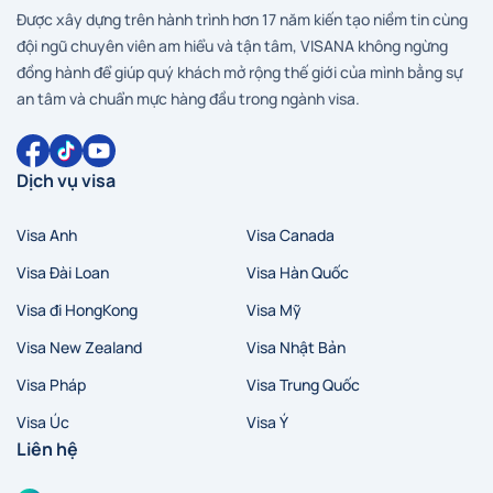
Được xây dựng trên hành trình hơn 17 năm kiến tạo niềm tin cùng
đội ngũ chuyên viên am hiểu và tận tâm, VISANA không ngừng
đồng hành để giúp quý khách mở rộng thế giới của mình bằng sự
an tâm và chuẩn mực hàng đầu trong ngành visa.
Dịch vụ visa
Visa Anh
Visa Canada
Hà Nội
Hồ Chí Minh
Zalo
Messenger
Visa Đài Loan
Visa Hàn Quốc
Visa đi HongKong
Visa Mỹ
Visa New Zealand
Visa Nhật Bản
Visa Pháp
Visa Trung Quốc
Visa Úc
Visa Ý
Liên hệ