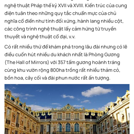
nghệ thuật Pháp thế kỷ XVII và XVIII. Kiến trúc của cung
điện tuân theo những quy tắc chuẩn mực của chủ
nghĩa cổ điển như tính đối xứng, hành lang nhiều cột,
các công trình nghệ thuật lấy cảm hứng từ truyền
thuyết và nghệ thuật cổ đại, v.v.
Có rất nhiều thứ để khám phá trong lâu đài nhưng có lẽ
điều cuốn hút nhiều du khách nhất là Phòng Gương
(The Hall of Mirrors) với 357 tấm gương hoành tráng
cùng khu vườn rộng 800ha trồng rất nhiều thảm cỏ,
bồn hoa, cây cối và đài phun nước rất ấn tượng.