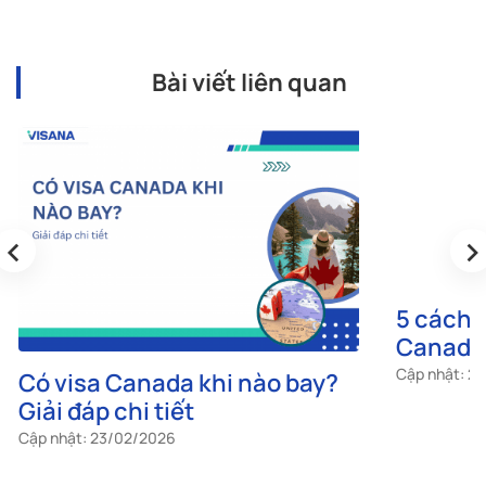
Bài viết liên quan
‹
›
Có visa Canada khi nào bay?
5 cách đ
Giải đáp chi tiết
Canada 
túc
Cập nhật: 23/02/2026
Cập nhật: 2