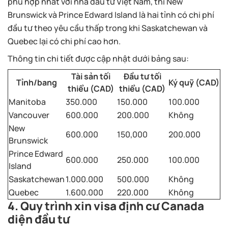
phù hợp nhất với nhà đầu tư Việt Nam, thì New
Brunswick và Prince Edward Island là hai tỉnh có chi phí
đầu tư theo yêu cầu thấp trong khi Saskatchewan và
Quebec lại có chi phí cao hơn.
Thông tin chi tiết được cập nhật dưới bảng sau:
Tài sản tối
Đầu tư tối
Tỉnh/bang
Ký quỹ (CAD)
thiểu (CAD)
thiểu (CAD)
Manitoba
350.000
150.000
100.000
Vancouver
600.000
200.000
Không
New
600.000
150,000
200.000
Brunswick
Prince Edward
600.000
250.000
100.000
Island
Saskatchewan
1.000.000
500.000
Không
Quebec
1.600.000
220.000
Không
4. Quy trình xin visa định cư Canada
diện đầu tư