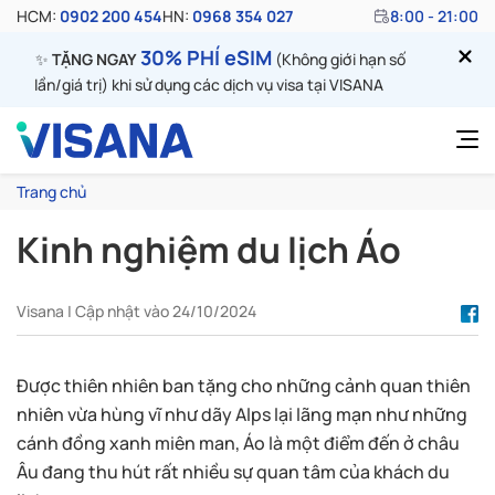
HCM:
0902 200 454
HN:
0968 354 027
8:00 - 21:00
30% PHÍ eSIM
✨
TẶNG NGAY
(Không giới hạn số
lần/giá trị) khi sử dụng các dịch vụ visa tại VISANA
Trang chủ
Kinh nghiệm du lịch Áo
Visana | Cập nhật vào 24/10/2024
Được thiên nhiên ban tặng cho những cảnh quan thiên
nhiên vừa hùng vĩ như dãy Alps lại lãng mạn như những
cánh đồng xanh miên man, Áo là một điểm đến ở châu
Âu đang thu hút rất nhiều sự quan tâm của khách du