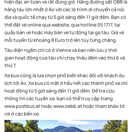
hiện đại, an toàn và rất đúng giờ. Hãng đường sắt ÖBB là
hãng tàu lớn nhất ở Áo với các lộ trình di chuyển cả nội
địa và quốc tế chạy từ 5 giờ sáng đến 11 giờ đêm. Bạn có
thể đặt vé online qua website, qua hotline 05 1717, tại
quầy bán vé hoặc máy bán vé tự động tại ga tàu. Giá vé
mỗi tuyến từ khoảng 8 Euro trở lên tùy từng chặng.
Tàu điện ngầm chỉ có ở Vienna và bạn nên lưu ý thời
gian hoạt động của tàu chỉ chạy thâu đêm vào thứ 6 và
thứ 7.
Xe bus cũng là lựa chọn phổ biến khác đối với khách du
lịch tới Áo. Xe bus có mặt ở hầu hết các thành phố và chỉ
hoạt động từ 5 giờ sáng đến 11 giờ đêm. Để tra cứu
thông tin các tuyến xe, bạn có thể truy cập trang
www.postbus.at hoặc www.oebb.at hoặc tham khảo tờ
rơi ở các bến xe.