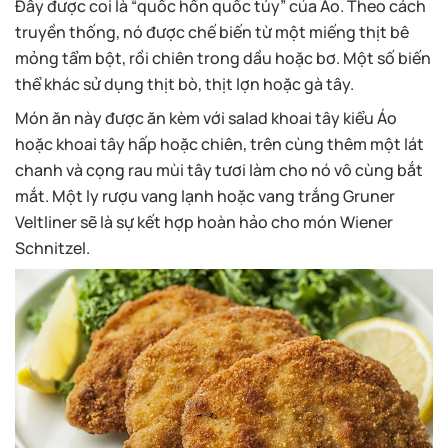
Đây được coi là “quốc hồn quốc túy” của Áo. Theo cách
truyền thống, nó được chế biến từ một miếng thịt bê
mỏng tẩm bột, rồi chiên trong dầu hoặc bơ. Một số biến
thể khác sử dụng thịt bò, thịt lợn hoặc gà tây.
Món ăn này được ăn kèm với salad khoai tây kiểu Áo
hoặc khoai tây hấp hoặc chiên, trên cùng thêm một lát
chanh và cọng rau mùi tây tươi làm cho nó vô cùng bắt
mắt. Một ly rượu vang lạnh hoặc vang trắng Gruner
Veltliner sẽ là sự kết hợp hoàn hảo cho món Wiener
Schnitzel.