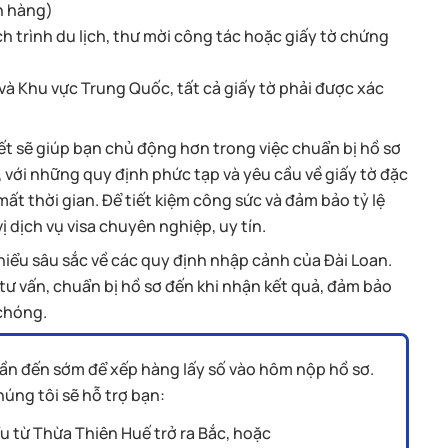
ân hàng)
h trình du lịch, thư mời công tác hoặc giấy tờ chứng
và Khu vực Trung Quốc, tất cả giấy tờ phải được xác
iết sẽ giúp bạn chủ động hơn trong việc chuẩn bị hồ sơ
, với những quy định phức tạp và yêu cầu về giấy tờ đặc
mất thời gian. Để tiết kiệm công sức và đảm bảo tỷ lệ
 dịch vụ visa chuyên nghiệp, uy tín.
hiểu sâu sắc về các quy định nhập cảnh của Đài Loan.
ư vấn, chuẩn bị hồ sơ đến khi nhận kết quả, đảm bảo
chóng.
ẽ cần đến sớm để xếp hàng lấy số vào hôm nộp hồ sơ.
húng tôi sẽ hỗ trợ bạn:
u từ Thừa Thiên Huế trở ra Bắc, hoặc