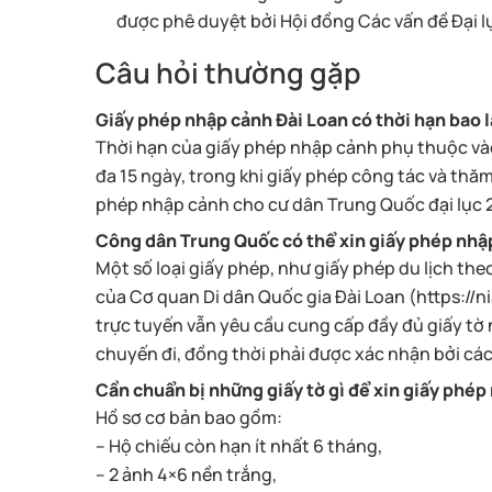
được phê duyệt bởi Hội đồng Các vấn đề Đại l
Câu hỏi thường gặp
Giấy phép nhập cảnh Đài Loan có thời hạn bao 
Thời hạn của giấy phép nhập cảnh phụ thuộc vào 
đa 15 ngày, trong khi giấy phép công tác và thă
phép nhập cảnh cho cư dân Trung Quốc đại lục 
Công dân Trung Quốc có thể xin giấy phép nhậ
Một số loại giấy phép, như giấy phép du lịch th
của Cơ quan Di dân Quốc gia Đài Loan (https://n
trực tuyến vẫn yêu cầu cung cấp đầy đủ giấy tờ n
chuyến đi, đồng thời phải được xác nhận bởi cá
Cần chuẩn bị những giấy tờ gì để xin giấy phép
Hồ sơ cơ bản bao gồm:
– Hộ chiếu còn hạn ít nhất 6 tháng,
– 2 ảnh 4×6 nền trắng,