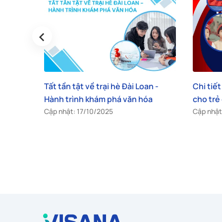
‹
 Loan -
Chi tiết thủ tục xin visa Đài Loan
Công
 hóa
cho trẻ em từ A đến Z
Loan
Cập nhật: 07/11/2025
Cập n