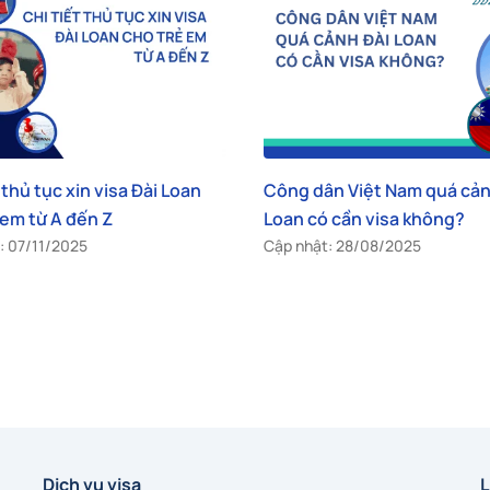
 dân Việt Nam quá cảnh Đài
Visa Đài Loan đi được ba
 có cần visa không?
nước: Thông tin chi tiết
hật: 28/08/2025
Cập nhật: 27/08/2025
Dịch vụ visa
L