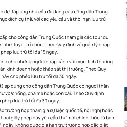
ảnh để đáp ứng nhu cầu đa dạng của công dân Trung
ục đích cụ thể, với các yêu cầu và thời hạn lưu trú
c cấp cho công dân Trung Quốc tham gia các tour du
an phê duyệt tổ chức. Theo Quy định về quản lý nhập
phép lưu trú tối đa 15 ngày.
 dành cho những người nhập cảnh với mục đích thương
hán kinh doanh hoặc khảo sát thị trường. Theo Quy
 này cho phép lưu trú tối đa 30 ngày.
mit) áp dụng cho công dân Trung Quốc có người thân
như vợ/chồng, cha mẹ hoặc con cái. Theo Quy định
phép lưu trú tối đa 30 ngày.
c trường hợp tham gia sự kiện quốc tế, hội nghị hoặc
 Loại giấy phép này yêu cầu thư mời chính thức từ ban
 14 ngày, không được gia hạn trừ trường hợp đặc biệt