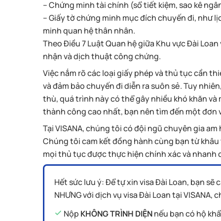
– Chứng minh tài chính (sổ tiết kiệm, sao kê ng
– Giấy tờ chứng minh mục đích chuyến đi, như lịc
minh quan hệ thân nhân.
Theo Điều 7 Luật Quan hệ giữa Khu vực Đài Loan 
nhận và dịch thuật công chứng.
Việc nắm rõ các loại giấy phép và thủ tục cần th
và đảm bảo chuyến đi diễn ra suôn sẻ. Tuy nhiên
thù, quá trình này có thể gây nhiều khó khăn và 
thành công cao nhất, bạn nên tìm đến một đơn vị
Tại VISANA, chúng tôi có đội ngũ chuyên gia am 
Chúng tôi cam kết đồng hành cùng bạn từ khâu t
mọi thủ tục được thực hiện chính xác và nhanh 
Hết sức lưu ý: Để tự xin visa Đài Loan, bạn s
NHƯNG với dịch vụ visa Đài Loan tại VISANA, c
Nộp
KHÔNG TRÌNH DIỆN
nếu bạn có hộ khẩ