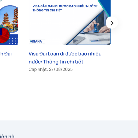
›
Hướn
visa
o nhiêu
Chi tiết thông tin từ A đến Z về
Cập 
visa Quan Hồng Đài Loan
Cập nhật: 19/05/2026
iên hệ