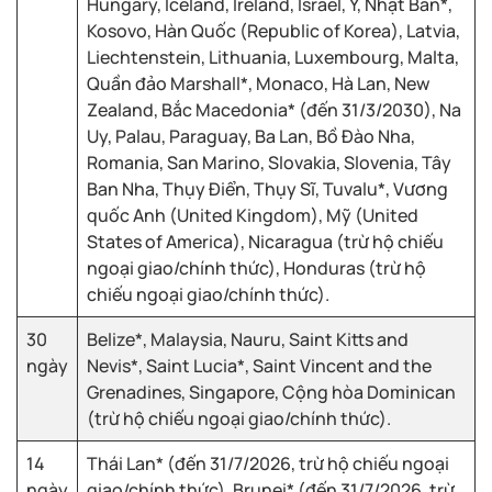
Hungary, Iceland, Ireland, Israel, Ý, Nhật Bản*,
Kosovo, Hàn Quốc (Republic of Korea), Latvia,
Liechtenstein, Lithuania, Luxembourg, Malta,
Quần đảo Marshall*, Monaco, Hà Lan, New
Zealand, Bắc Macedonia* (đến 31/3/2030), Na
Uy, Palau, Paraguay, Ba Lan, Bồ Đào Nha,
Romania, San Marino, Slovakia, Slovenia, Tây
Ban Nha, Thụy Điển, Thụy Sĩ, Tuvalu*, Vương
quốc Anh (United Kingdom), Mỹ (United
States of America), Nicaragua (trừ hộ chiếu
ngoại giao/chính thức), Honduras (trừ hộ
chiếu ngoại giao/chính thức).
30
Belize*, Malaysia, Nauru, Saint Kitts and
ngày
Nevis*, Saint Lucia*, Saint Vincent and the
Grenadines, Singapore, Cộng hòa Dominican
(trừ hộ chiếu ngoại giao/chính thức).
14
Thái Lan* (đến 31/7/2026, trừ hộ chiếu ngoại
ngày
giao/chính thức), Brunei* (đến 31/7/2026, trừ