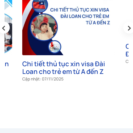
‹
›
Công dâ
Đài Loa
Cập nhật: 2
Chi tiết thủ tục xin visa Đài
Loan cho trẻ em từ A đến Z
Cập nhật: 07/11/2025