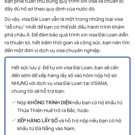
bạn phải tuân thủ đúng quy trình xin visa và chuẩn bị
đầy đủ hồ sơ theo quy định của nước đó.
Dù vậy, visa Đài Loan vẫn là một trong những loại visa
“dễ chịu” nhất để bạn có thể bắt đầu hành trình khám
phá châu Á. Để đảm bảo quá trình xin visa Đài Loan diễn
ra thuận lợi, tiết kiệm thời gian và công sức, bạn nên tìm
đến một đơn vị dịch vụ visa chuyên nghiệp.
Hết sức lưu ý: Để tự xin visa Đài Loan, bạn sẽ cần
đến sớm để xếp hàng lấy số vào hôm nộp hồ sơ.
NHƯNG với dịch vụ visa Đài Loan tại VISANA,
chúng tôi sẽ hỗ trợ bạn:
Nộp
KHÔNG TRÌNH DIỆN
nếu bạn có hộ khẩu từ
Thừa Thiên Huế trở ra Bắc, hoặc
XẾP HÀNG LẤY SỐ
và hỗ trợ nộp nếu bạn có hộ
khẩu từ Đà Nẵng vào Nam,