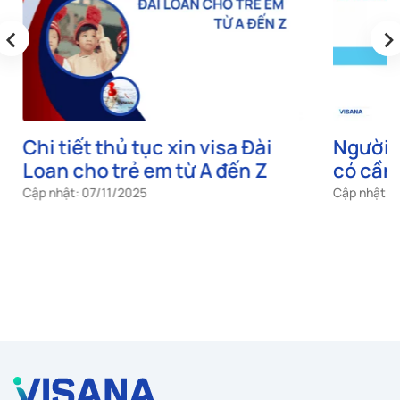
‹
›
Chi tiết thủ tục xin visa Đài
Người T
Loan cho trẻ em từ A đến Z
có cần 
Cập nhật: 07/11/2025
Cập nhật: 2