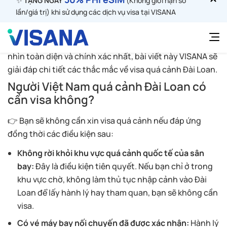
không?” Đây là một vấn đề phức tạp và có thể gây rủi ro
nếu bạn không nắm rõ các quy định. Một quyết định sai
lầm có thể ảnh hưởng nghiêm trọng đến chuyến đi của
bạn, thậm chí là bị từ chối nhập cảnh. Để giúp bạn có cái
nhìn toàn diện và chính xác nhất, bài viết này VISANA sẽ
giải đáp chi tiết các thắc mắc về visa quá cảnh Đài Loan.
Người Việt Nam quá cảnh Đài Loan có
cần visa không?
👉 Bạn sẽ không cần xin visa quá cảnh nếu đáp ứng
đồng thời các điều kiện sau:
Không rời khỏi khu vực quá cảnh quốc tế của sân
bay:
Đây là điều kiện tiên quyết. Nếu bạn chỉ ở trong
khu vực chờ, không làm thủ tục nhập cảnh vào Đài
Loan để lấy hành lý hay tham quan, bạn sẽ không cần
visa.
Có vé máy bay nối chuyến đã được xác nhận:
Hành lý