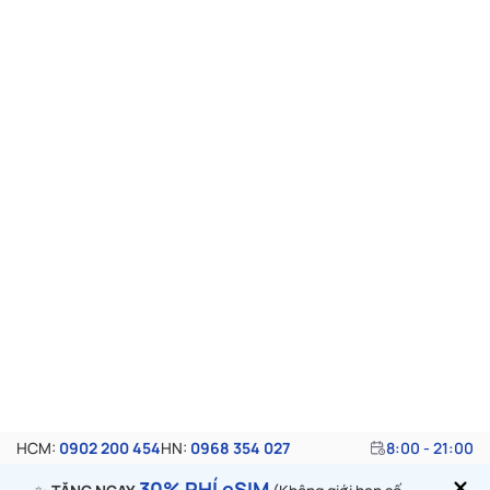
HCM:
0902 200 454
HN:
0968 354 027
8:00 - 21:00
30% PHÍ eSIM
✨
TẶNG NGAY
(Không giới hạn số
lần/giá trị) khi sử dụng các dịch vụ visa tại VISANA
Trang chủ
Công dân Việt Nam quá
cảnh Đài Loan có cần visa
không?
Hang Nguyen | Cập nhật vào 28/08/2025
“Công dân Việt Nam quá cảnh Đài Loan có cần visa