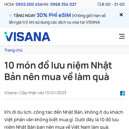
HCM:
0902 200 454
HN:
0968 354 027
8:00 - 21:00
30% PHÍ eSIM
✨
TẶNG NGAY
(Không giới hạn số
lần/giá trị) khi sử dụng các dịch vụ visa tại VISANA
Trang chủ
10 món đồ lưu niệm Nhật
Bản nên mua về làm quà
Visana | Cập nhật vào 13/01/2023
Khi đi du lịch, công tác đến Nhật Bản, không ít du khách
Việt phân vân không biết mua gì. Dưới đây là 10 đồ lưu
niệm Nhật Bản bạn nên mua về Việt Nam làm quà.