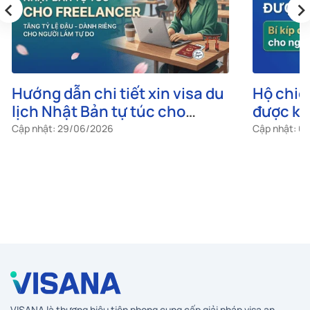
‹
›
Hướng dẫn chi tiết xin visa du
Hộ chiế
lịch Nhật Bản tự túc cho
được kh
freelancer
cho ngư
Cập nhật: 29/06/2026
Cập nhật: 0
VISANA là thương hiệu tiên phong cung cấp giải pháp visa an