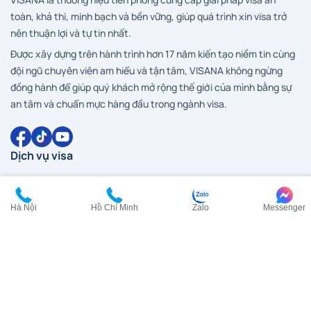
toàn, khả thi, minh bạch và bền vững, giúp quá trình xin visa trở
nên thuận lợi và tự tin nhất.
Được xây dựng trên hành trình hơn 17 năm kiến tạo niềm tin cùng
đội ngũ chuyên viên am hiểu và tận tâm, VISANA không ngừng
đồng hành để giúp quý khách mở rộng thế giới của mình bằng sự
an tâm và chuẩn mực hàng đầu trong ngành visa.
Dịch vụ visa
Visa Anh
Visa Canada
Hà Nội
Hồ Chí Minh
Zalo
Messenger
Visa Đài Loan
Visa Hàn Quốc
Visa đi HongKong
Visa Mỹ
Visa New Zealand
Visa Nhật Bản
Visa Pháp
Visa Trung Quốc
Visa Úc
Visa Ý