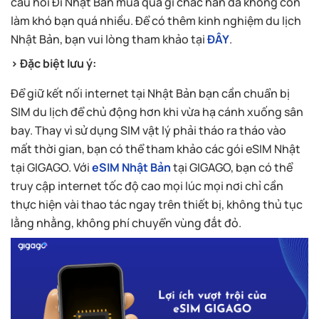
câu hỏi Đi Nhật Bản mua quà gì chắc hẳn đã không còn
làm khó bạn quá nhiều. Để có thêm kinh nghiệm du lịch
Nhật Bản, bạn vui lòng tham khảo tại
ĐÂY
.
> Đặc biệt lưu ý:
Để giữ kết nối internet tại Nhật Bản bạn cần chuẩn bị
SIM du lịch để chủ động hơn khi vừa hạ cánh xuống sân
bay. Thay vì sử dụng SIM vật lý phải tháo ra tháo vào
mất thời gian, bạn có thể tham khảo các gói eSIM Nhật
tại GIGAGO. Với
eSIM Nhật Bản
tại GIGAGO, bạn có thể
truy cập internet tốc độ cao mọi lúc mọi nơi chỉ cần
thực hiện vài thao tác ngay trên thiết bị, không thủ tục
lằng nhằng, không phí chuyển vùng đắt đỏ.