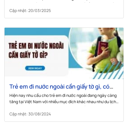
này sẽ cung cấp một cái nhìn toàn diện về bằng lái xe quốc
Cập nhật: 20/03/2025
tế IDP, từ khái niệm cơ bản đến...
Trẻ em đi nước ngoài cần giấy tờ gì, có
cần phụ huynh đi theo không?
Hiện nay nhu cầu cho trẻ em đi nước ngoài đang ngày càng
tăng tại Việt Nam với nhiều mục đích khác nhau như du lịch,
tham gia trại hè, du học, thăm thân,.... Nếu bạn cũng đang
Cập nhật: 30/08/2024
muốn cho con em bạn đi nước ngoài thì bài viết...