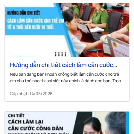
Hướng dẫn chi tiết cách làm căn cước
cho trẻ em từ 6 tuổi đến dưới 14 tuổi
Nếu bạn đang băn khoăn không biết làm căn cước cho trẻ
em như thế nào thì bài viết này chính là dành cho bạn. Trong
bài viết này Visana sẽ hướng dẫn bạn chi tiết cách đăng ký
Cập nhật: 14/05/2026
căn cước công dân cho trẻ em ngay sau đây.