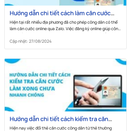
Hướng dẫn chi tiết cách làm căn cước
công dân qua Zalo nhanh chóng nhất
Hiện tại rất nhiều địa phương đã cho phép công dân có thể
làm căn cước online qua Zalo. Việc đăng ký online giúp công
dân tiết kiệm thời gian và công sức cũng như rút ngắn thủ
Cập nhật: 27/08/2024
tục hành chính.
Hướng dẫn chi tiết cách kiểm tra căn
cước làm xong chưa nhanh chóng
Hiện nay việc đổi thẻ căn cước công dân từ thẻ thường