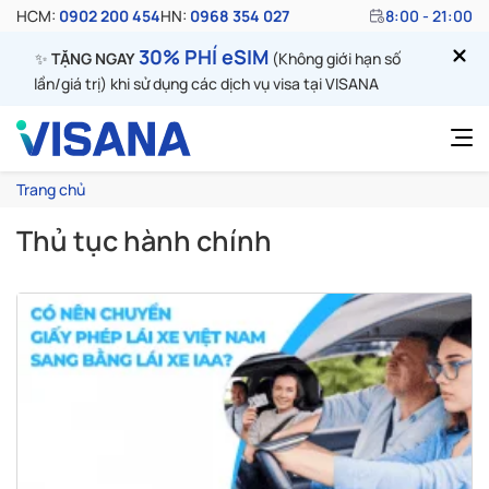
HCM:
0902 200 454
HN:
0968 354 027
8:00 - 21:00
30% PHÍ eSIM
✨
TẶNG NGAY
(Không giới hạn số
lần/giá trị) khi sử dụng các dịch vụ visa tại VISANA
Trang chủ
Thủ tục hành chính