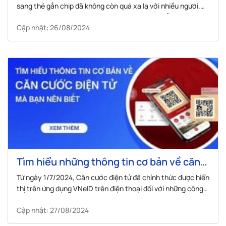
sang thẻ gắn chip đã không còn quá xa lạ với nhiều người.
Nhiều trường hợp dù quá thời gian hẹn nhưng vẫn chưa nhận
Cập nhật: 26/08/2024
được thẻ? Bài viết này sẽ giúp hướng dẫn bạn 4 cách...
Tìm hiểu những thông tin cơ bản về căn
cước điện tử mà bạn nên biết
Từ ngày 1/7/2024, Căn cước điện tử đã chính thức được hiển
thị trên ứng dụng VNeID trên điện thoại đối với những công
dân đã có tài khoản định danh điện tử mức độ 2. Trong bài
Cập nhật: 27/08/2024
viết này cùng Visana tìm hiểu câu trả lời cho các...