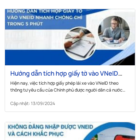
Hướng dẫn tích hợp giấy tờ vào VNeID
nhanh chóng chỉ trong 5 phút
Hiện nay, việc tích hợp giấy phép lái xe vào VNeID theo
thông tư yêu cầu của Chính phủ được người dân cả nước
ủng hộ. Vậy làm thế nào để tích hợp giấy tờ vào VNeID và
Cập nhật: 13/09/2024
các loại giấy tờ nào có thể tích hợp vào ứng...