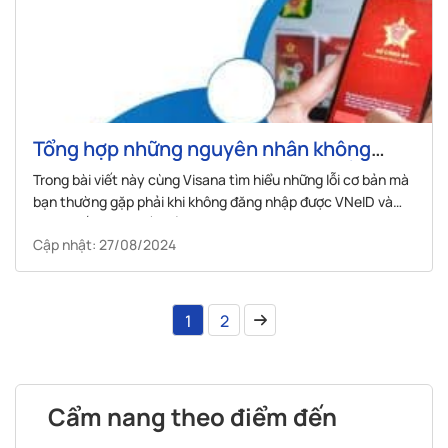
Tổng hợp những nguyên nhân không
đăng nhập được VNeID và cách khắc
Trong bài viết này cùng Visana tìm hiểu những lỗi cơ bản mà
phục
bạn thường gặp phải khi không đăng nhập được VNeID và
cách khắc phục vấn đề này.
Cập nhật: 27/08/2024
1
2
Cẩm nang theo điểm đến