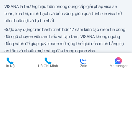
VISANA là thương hiệu tiên phong cung cấp giải pháp visa an
toàn, khả thi, minh bạch và bền vững, giúp quá trình xin visa trở
nên thuận lợi và tự tin nhất.
Được xây dựng trên hành trình hơn 17 năm kiến tạo niềm tin cùng
đội ngũ chuyên viên am hiểu và tận tâm, VISANA không ngừng
đồng hành để giúp quý khách mở rộng thế giới của mình bằng sự
an tâm và chuẩn mực hàng đầu trong ngành visa.
Hà Nội
Hồ Chí Minh
Zalo
Messenger
Dịch vụ visa
Visa Anh
Visa Canada
Visa Đài Loan
Visa Hàn Quốc
Visa đi HongKong
Visa Mỹ
Visa New Zealand
Visa Nhật Bản
Visa Pháp
Visa Trung Quốc