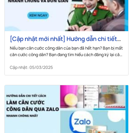
[Cập nhật mới nhất] Hướng dẫn chi tiết
làm lại căn cước công dân nhanh chóng
Nếu bạn căn cước công dân của bạn đã hết hạn? Bạn bị mất
và đơn giản
căn cước công dân? Bạn đang tìm hiểu cách đăng ký lại căn
cước công dân thì bài viết này chính là dành cho bạn. Trong
Cập nhật: 05/03/2025
bài viết này, Visana sẽ hướng dẫn bạn cách...