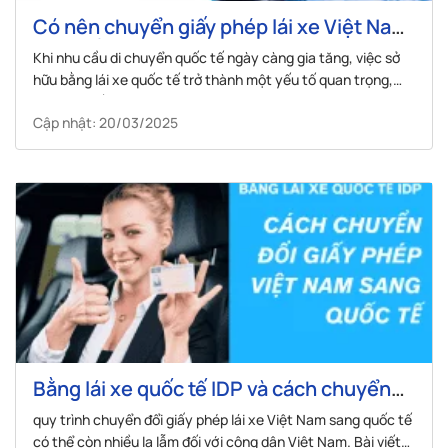
Có nên chuyển giấy phép lái xe Việt Nam
sang bằng lái xe quốc tế IAA
Khi nhu cầu di chuyển quốc tế ngày càng gia tăng, việc sở
hữu bằng lái xe quốc tế trở thành một yếu tố quan trọng,
đặc biệt đối với những người thường xuyên du lịch, công tác
Cập nhật: 20/03/2025
hoặc sinh sống ở nước ngoài. Bên cạnh giấy phép lái...
Bằng lái xe quốc tế IDP và cách chuyển
đổi giấy phép Việt Nam sang quốc tế
quy trình chuyển đổi giấy phép lái xe Việt Nam sang quốc tế
có thể còn nhiều lạ lẫm đối với công dân Việt Nam. Bài viết