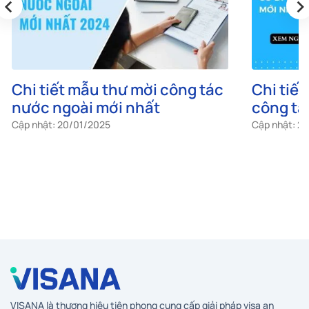
‹
›
Chi tiết mẫu thư mời công tác
Chi tiết
nước ngoài mới nhất
công tá
Cập nhật: 20/01/2025
Cập nhật: 2
VISANA là thương hiệu tiên phong cung cấp giải pháp visa an