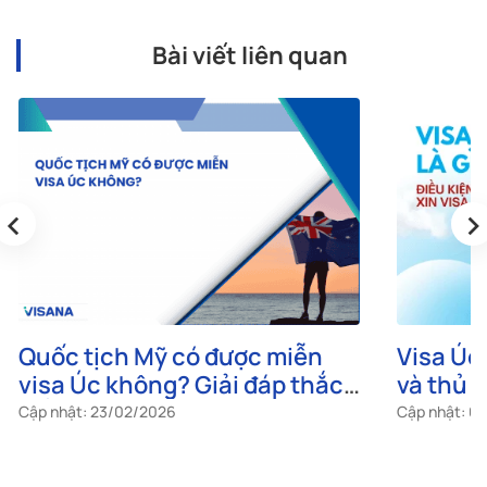
Bài viết liên quan
‹
›
Quốc tịch Mỹ có được miễn
Visa Úc 
visa Úc không? Giải đáp thắc
và thủ t
mắc
Cập nhật: 23/02/2026
Cập nhật: 0