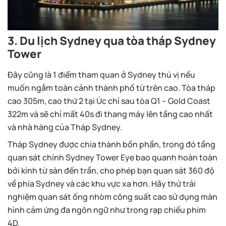
3. Du lịch Sydney qua tòa tháp Sydney
Tower
Đây cũng là 1 điểm tham quan ở Sydney thú vị nếu
muốn ngắm toàn cảnh thành phố từ trên cao. Tòa tháp
cao 305m, cao thứ 2 tại Úc chỉ sau tòa Q1 – Gold Coast
322m và sẽ chỉ mất 40s đi thang máy lên tầng cao nhất
và nhà hàng của Tháp Sydney.
Tháp Sydney được chia thành bốn phần, trong đó tầng
quan sát chính Sydney Tower Eye bao quanh hoàn toàn
bởi kính từ sàn đến trần, cho phép bạn quan sát 360 độ
về phía Sydney và các khu vực xa hơn. Hãy thử trải
nghiệm quan sát ống nhòm công suất cao sử dụng màn
hình cảm ứng đa ngôn ngữ như trong rạp chiếu phim
4D.