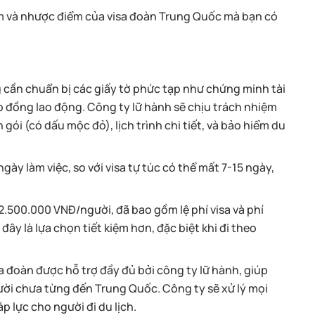
ểm và nhược điểm của visa đoàn Trung Quốc mà bạn có
g cần chuẩn bị các giấy tờ phức tạp như chứng minh tài
p đồng lao động. Công ty lữ hành sẽ chịu trách nhiệm
gói (có dấu mộc đỏ), lịch trình chi tiết, và bảo hiểm du
gày làm việc, so với visa tự túc có thể mất 7-15 ngày,
 2.500.000 VNĐ/người, đã bao gồm lệ phí visa và phí
 đây là lựa chọn tiết kiệm hơn, đặc biệt khi đi theo
a đoàn được hỗ trợ đầy đủ bởi công ty lữ hành, giúp
ười chưa từng đến Trung Quốc. Công ty sẽ xử lý mọi
p lực cho người đi du lịch.