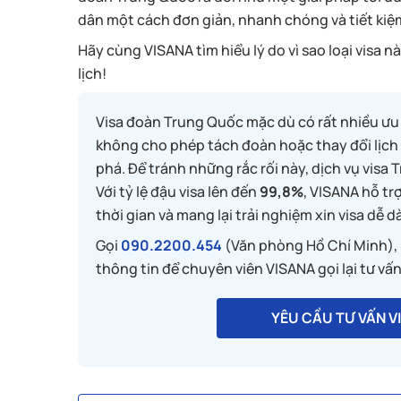
dân một cách đơn giản, nhanh chóng và tiết kiệ
Hãy cùng VISANA tìm hiểu lý do vì sao loại visa
lịch!
Visa đoàn Trung Quốc mặc dù có rất nhiều ưu đ
không cho phép tách đoàn hoặc thay đổi lịch 
phá. Để tránh những rắc rối này, dịch vụ visa
Với tỷ lệ đậu visa lên đến
99,8%
, VISANA hỗ tr
thời gian và mang lại trải nghiệm xin visa dễ d
Gọi
090.2200.454
(Văn phòng Hồ Chí Minh),
thông tin để chuyên viên VISANA gọi lại tư vấn
YÊU CẦU TƯ VẤN 