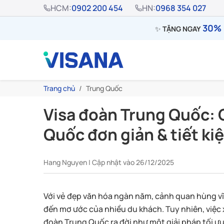
HCM:
0902 200 454
HN:
0968 354 027
30% 
✨
TẶNG NGAY
Trang chủ
Trung Quốc
Visa đoàn Trung Quốc: G
Quốc đơn giản & tiết ki
Hang Nguyen | Cập nhật vào 26/12/2025
Với vẻ đẹp văn hóa ngàn năm, cảnh quan hùng vĩ
đến mơ ước của nhiều du khách. Tuy nhiên, việc x
đoàn Trung Quốc ra đời như một giải pháp tối ư