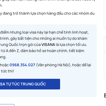
m.
 này đang trở thành lựa chọn hàng đầu cho các nhóm du
iểm nhưng loại visa này lại hạn chế tính linh hoạt,
trình, gây bất tiện cho những ai muốn tự do khám
 Trung Quốc trọn gói của
VISANA
là lựa chọn tối ưu.
ợ từ A đến Z, đảm bảo hồ sơ hoàn chỉnh, tiết kiệm
àng.
 hoặc
0968.354.027
(Văn phòng Hà Nội), hoặc để lại
 tức thì!
VISA TỰ TÚC TRUNG QUỐC