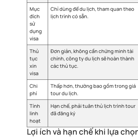
Mục
Chỉ dùng để du lịch, tham quan theo
đích
lịch trình có sẵn.
sử
dụng
visa
Thủ
Đơn giản, không cần chứng minh tài
tục
chính, công ty du lịch sẽ hoàn thành
xin
các thủ tục.
visa
Chi
Thấp hơn, thường bao gồm trong giá
phí
tour du lịch.
Tính
Hạn chế, phải tuân thủ lịch trình tour
linh
đã đăng ký
hoạt
Lợi ích và hạn chế khi lựa ch