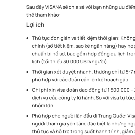
Sau đây VISANA sẽ chia sẻ với bạn những ưu đi
thể tham khảo:
Lợi ích
Thủ tục đơn giản và tiết kiệm thời gian: Khôn
chính (sổ tiết kiệm, sao kê ngân hàng) hay hợ
chuẩn bị hồ sơ, bao gồm hợp đồng du lịch trọn 
lịch (tối thiểu 30.000 USD/người).
Thời gian xét duyệt nhanh, thường chỉ từ 5-7 n
phù hợp với các đoàn cần lên kế hoạch gấp.
Chi phí xin visa đoàn dao động từ 1.500.000 –
dịch vụ của công ty lữ hành. So với visa tự túc,
nhóm lớn.
Phù hợp cho người lần đầu đi Trung Quốc: Vis
người tham gia yên tâm, đặc biệt là những ng
thủ tục và hỗ trợ trong suốt hành trình, giảm á