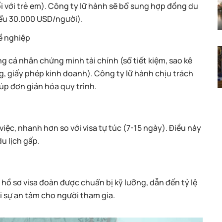
 với trẻ em). Công ty lữ hành sẽ bổ sung hợp đồng du
thiểu 30.000 USD/người).
ề nghiệp
ng cá nhân chứng minh tài chính (sổ tiết kiệm, sao kê
 giấy phép kinh doanh). Công ty lữ hành chịu trách
úp đơn giản hóa quy trình.
iệc, nhanh hơn so với visa tự túc (7-15 ngày). Điều này
u lịch gấp.
hồ sơ visa đoàn được chuẩn bị kỹ lưỡng, dẫn đến tỷ lệ
i sự an tâm cho người tham gia.