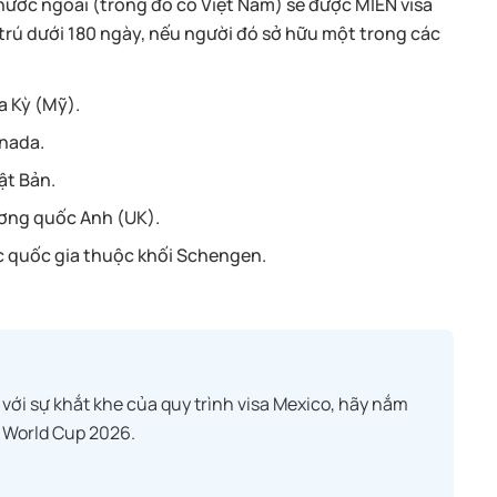
ước ngoài (trong đó có Việt Nam) sẽ được MIỄN visa
trú dưới 180 ngày, nếu người đó sở hữu một trong các
a Kỳ (Mỹ).
anada.
ật Bản.
ương quốc Anh (UK).
c quốc gia thuộc khối Schengen.
t với sự khắt khe của quy trình visa Mexico, hãy nắm
 World Cup 2026.