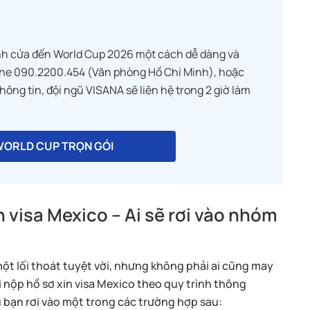
nh cửa đến World Cup 2026 một cách dễ dàng và
ine 090.2200.454 (Văn phòng Hồ Chí Minh), hoặc
ông tin, đội ngũ VISANA sẽ liên hệ trong 2 giờ làm
 WORLD CUP TRỌN GÓI
 visa Mexico – Ai sẽ rơi vào nhóm
ột lối thoát tuyệt vời, nhưng không phải ai cũng may
 nộp hồ sơ xin visa Mexico theo quy trình thông
 bạn rơi vào một trong các trường hợp sau: