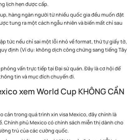
ng lịch hẹn được cấp.
 Cup, hàng ngàn người từ nhiều quốc gia đều muốn đặt
được tung ra một cách ngẫu nhiên và biến mất chỉ sau
ập tức nếu chỉ sai một lỗi nhỏ về format, thứ tự giấy tờ,
 quy định (Ví dụ: không dịch công chứng sang tiếng Tây
hỏng vấn trực tiếp tại Đại sứ quán. Đây là cơ hội để
thông tin và mục đích chuyến đi.
Mexico xem World Cup KHÔNG CẦN
cản trong quá trình xin visa Mexico, đây chính là
đề. Chính phủ Mexico có chính sách miễn thị dành cho
hường trú của các cường quốc.