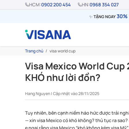
HCM:
0902 200 454
HN:
0968 354 027
30% 
✨
TẶNG NGAY
Trang chủ
visa world cup
Visa Mexico World Cup 
KHÓ như lời đồn?
Hang Nguyen | Cập nhật vào 28/11/2025
Tuy nhiên, bên cạnh niềm háo hức được trải nghi
— xin visa Mexico có khó không? thủ tục ra sao
e ngại rằng visa Mexico “khó không kém visa Mỹ”