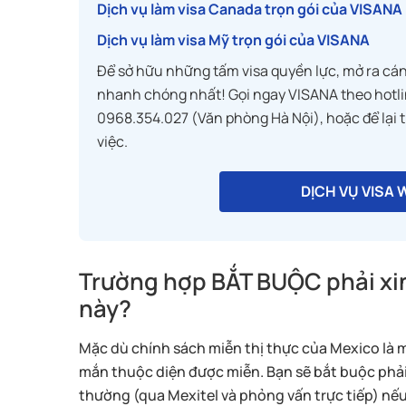
Dịch vụ làm visa Canada trọn gói của VISANA
Dịch vụ làm visa Mỹ trọn gói của VISANA
Để sở hữu những tấm visa quyền lực, mở ra cá
nhanh chóng nhất! Gọi ngay VISANA theo hotl
0968.354.027 (Văn phòng Hà Nội), hoặc để lại th
việc.
DỊCH VỤ VISA
Trường hợp BẮT BUỘC phải xin
này?
Mặc dù chính sách miễn thị thực của Mexico là m
mắn thuộc diện được miễn. Bạn sẽ bắt buộc phải
thường (qua Mexitel và phỏng vấn trực tiếp) nếu