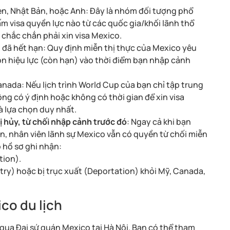
n, Nhật Bản, hoặc Anh: Đây là nhóm đối tượng phổ
m visa quyền lực nào từ các quốc gia/khối lãnh thổ
chắc chắn phải xin visa Mexico.
 đã hết hạn: Quy định miễn thị thực của Mexico yêu
còn hiệu lực (còn hạn) vào thời điểm bạn nhập cảnh
nada: Nếu lịch trình World Cup của bạn chỉ tập trung
ông có ý định hoặc không có thời gian để xin visa
là lựa chọn duy nhất.
ị hủy, từ chối nhập cảnh trước đó
: Ngay cả khi bạn
, nhân viên lãnh sự Mexico vẫn có quyền từ chối miễn
ó hồ sơ ghi nhận:
tion).
ntry) hoặc bị trục xuất (Deportation) khỏi Mỹ, Canada,
ico du lịch
 qua Đại sứ quán Mexico tại Hà Nội. Bạn có thể tham