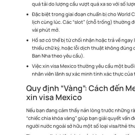
quá tải do lượng cầu vượt quá xa so với số lượ
Đặc biệt trong giai đoạn chuẩn bị cho World
lịch cùng lúc. Các “slot” (chỗ trống) thường 
vài phút mở.
Hồ sơ có thể bị từ chối nhận hoặc trả về ngay l
thiếu chữ ký, hoặc lỗi dịch thuật không đúng
Ban Nha theo yêu cầu).
Việc xin visa Mexico thường yêu cầu một buổi p
nhân viên lãnh sự xác minh tính xác thực của 
Quy định “Vàng”: Cách đến 
xin visa Mexico
Nếu bạn đang cảm thấy nản lòng trước những rào 
“chiếc chìa khóa vàng” giúp bạn giải quyết vấn 
người nước ngoài sở hữu một số loại visa/thẻ t