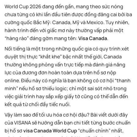
World Cup 2026 đang đến gần, mang theo sức nóng
chưa từng có khi lần đầu tiên được đồng đăng cai bởi ba
cường quốc Bắc Mỹ: Canada, Mỹ và Mexico. Tuy nhiên,
hành trình đến với giấc mơ này thường vấp phải một
“hàng rào” đáng gờm mang tên:
Visa Canada
.
Nổi tiếng là một trong những quốc gia có quy trình xét
duyệt thị thực “khắt khe” bậc nhất thế giới, Canada
thường không phỏng vấn trực tiếp mà đánh giá năng
lực của đương đơn hoàn toàn dựa trên hồ sơ nộp
online. Điều này có nghĩa là bạn không có cơ hội “thanh
minh” nếu hồ sơ thiếu logic; chỉ một sai sót nhỏ trong
việc giải trình hay sắp xếp giấy tờ cũng có thể dẫn đến
kết quả từ chối đầy tiếc nuối.
Vậy làm sao để tối ưu hóa cơ hội đậu? Bài viết dưới đây
của VISANA sẽ hướng dẫn bạn chi tiết từng bước chuẩn
bị hồ sơ
visa Canada World Cup
“chuẩn chỉnh” nhất,