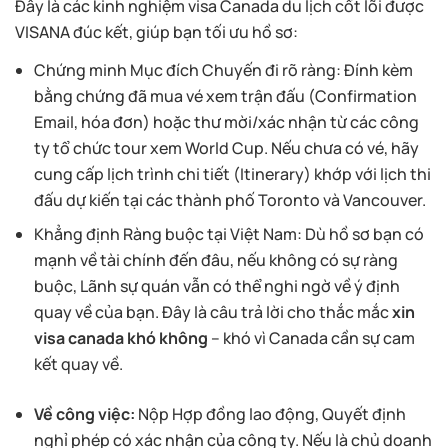
Đây là các kinh nghiệm visa Canada du lịch cốt lõi được
VISANA đúc kết, giúp bạn tối ưu hồ sơ:
Chứng minh Mục đích Chuyến đi rõ ràng: Đính kèm
bằng chứng đã mua vé xem trận đấu (Confirmation
Email, hóa đơn) hoặc thư mời/xác nhận từ các công
ty tổ chức tour xem World Cup. Nếu chưa có vé, hãy
cung cấp lịch trình chi tiết (Itinerary) khớp với lịch thi
đấu dự kiến tại các thành phố Toronto và Vancouver.
Khẳng định Ràng buộc tại Việt Nam: Dù hồ sơ bạn có
mạnh về tài chính đến đâu, nếu không có sự ràng
buộc, Lãnh sự quán vẫn có thể nghi ngờ về ý định
quay về của bạn. Đây là câu trả lời cho thắc mắc
xin
visa canada khó không
– khó vì Canada cần sự cam
kết quay về.
Về công việc:
Nộp Hợp đồng lao động, Quyết định
nghỉ phép có xác nhận của công ty. Nếu là chủ doanh