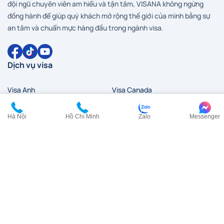
đội ngũ chuyên viên am hiểu và tận tâm, VISANA không ngừng
đồng hành để giúp quý khách mở rộng thế giới của mình bằng sự
an tâm và chuẩn mực hàng đầu trong ngành visa.
Dịch vụ visa
Visa Anh
Visa Canada
Visa Đài Loan
Visa Hàn Quốc
Hà Nội
Hồ Chí Minh
Zalo
Messenger
Visa đi HongKong
Visa Mỹ
Visa New Zealand
Visa Nhật Bản
Visa Pháp
Visa Trung Quốc
Visa Úc
Visa Ý
Liên hệ
HCM:
0902 200 454