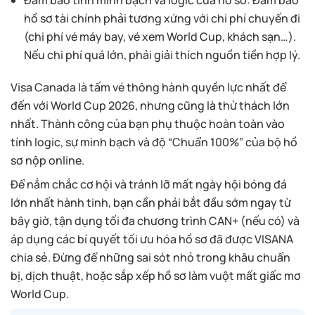
Đảm bảo tính minh bạch và logic của hồ sơ: Đảm bảo
hồ sơ tài chính phải tương xứng với chi phí chuyến đi
(chi phí vé máy bay, vé xem World Cup, khách sạn…).
Nếu chi phí quá lớn, phải giải thích nguồn tiền hợp lý.
Visa Canada là tấm vé thông hành quyền lực nhất để
đến với World Cup 2026, nhưng cũng là thử thách lớn
nhất. Thành công của bạn phụ thuộc hoàn toàn vào
tính logic, sự minh bạch và độ “Chuẩn 100%” của bộ hồ
sơ nộp online.
Để nắm chắc cơ hội và tránh lỡ mất ngày hội bóng đá
lớn nhất hành tinh, bạn cần phải bắt đầu sớm ngay từ
bây giờ, tận dụng tối đa chương trình CAN+ (nếu có) và
áp dụng các bí quyết tối ưu hóa hồ sơ đã được VISANA
chia sẻ. Đừng để những sai sót nhỏ trong khâu chuẩn
bị, dịch thuật, hoặc sắp xếp hồ sơ làm vuột mất giấc mơ
World Cup.