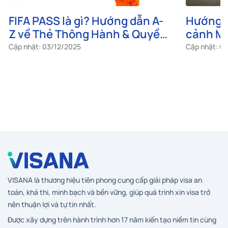
FIFA PASS là gì? Hướng dẫn A-
Hướng d
Z về Thẻ Thông Hành & Quyền
cảnh Me
lợi khi tham dự World Cup
tục cho
Cập nhật: 03/12/2025
Cập nhật: 0
2026
VISANA là thương hiệu tiên phong cung cấp giải pháp visa an
toàn, khả thi, minh bạch và bền vững, giúp quá trình xin visa trở
nên thuận lợi và tự tin nhất.
Được xây dựng trên hành trình hơn 17 năm kiến tạo niềm tin cùng