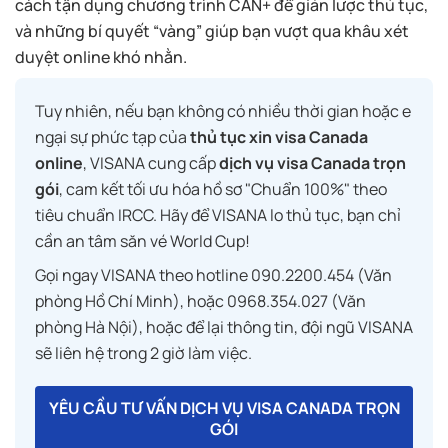
cách tận dụng chương trình CAN+ để giản lược thủ tục,
và những bí quyết “vàng” giúp bạn vượt qua khâu xét
duyệt online khó nhằn.
Tuy nhiên, nếu bạn không có nhiều thời gian hoặc e
ngại sự phức tạp của
thủ tục xin visa Canada
online
, VISANA cung cấp
dịch vụ visa Canada trọn
gói
, cam kết tối ưu hóa hồ sơ "Chuẩn 100%" theo
tiêu chuẩn IRCC. Hãy để VISANA lo thủ tục, bạn chỉ
cần an tâm săn vé World Cup!
Gọi ngay VISANA theo hotline 090.2200.454 (Văn
phòng Hồ Chí Minh), hoặc 0968.354.027 (Văn
phòng Hà Nội), hoặc để lại thông tin, đội ngũ VISANA
sẽ liên hệ trong 2 giờ làm việc.
YÊU CẦU TƯ VẤN DỊCH VỤ VISA CANADA TRỌN
GÓI