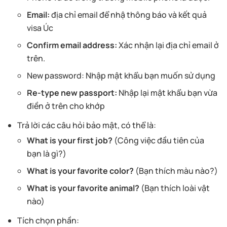
Email:
địa chỉ email để nhậ thông báo và kết quả
visa Úc
Confirm email address:
Xác nhận lại địa chỉ email ở
trên.
New password: Nhập mật khẩu bạn muốn sử dụng
Re-type new passport:
Nhập lại mật khẩu bạn vừa
điền ở trên cho khớp
Trả lời các câu hỏi bảo mật, có thể là:
What is your first job?
(Công việc đầu tiên của
bạn là gì?)
What is your favorite color?
(Bạn thích màu nào?)
What is your favorite animal?
(Bạn thích loài vật
nào)
Tích chọn phần: