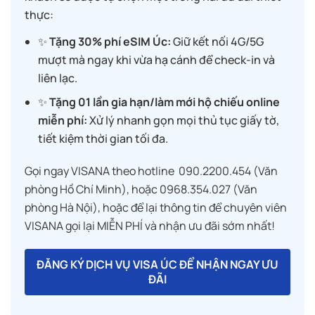
thực:
✨
Tặng 30% phí eSIM Úc:
Giữ kết nối 4G/5G
mượt mà ngay khi vừa hạ cánh để check-in và
liên lạc.
✨
Tặng 01 lần gia hạn/làm mới hộ chiếu online
miễn phí:
Xử lý nhanh gọn mọi thủ tục giấy tờ,
tiết kiệm thời gian tối đa.
Gọi ngay VISANA theo hotline 090.2200.454 (Văn
phòng Hồ Chí Minh), hoặc 0968.354.027 (Văn
phòng Hà Nội), hoặc để lại thông tin để chuyên viên
VISANA gọi lại MIỄN PHÍ và nhận ưu đãi sớm nhất!
ĐĂNG KÝ DỊCH VỤ VISA ÚC ĐỂ NHẬN NGAY ƯU
ĐÃI