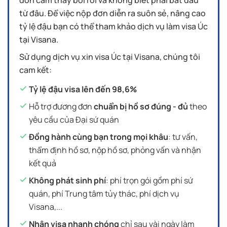
đơn cảm thấy bối rối và không biết phải bắt đầu
từ đâu. Để việc nộp đơn diễn ra suôn sẻ, nâng cao
tỷ lệ đậu bạn có thể tham khảo dịch vụ làm visa Úc
tại Visana.
Sử dụng dịch vụ xin visa Úc tại Visana, chúng tôi
cam kết:
Tỷ lệ đậu visa lên đến 98,6%
Hỗ trợ đương đơn
chuẩn bị hồ sơ đúng - đủ
theo
yêu cầu của Đại sứ quán
Đồng hành cùng bạn trong mọi khâu
: tư vấn,
thẩm định hồ sơ, nộp hồ sơ, phỏng vấn và nhận
kết quả
Không phát sinh phí
: phí trọn gói gồm phí sứ
quán, phí Trung tâm tủy thác, phí dịch vụ
Visana,...
Nhận visa nhanh chóng
chỉ sau vài ngày làm