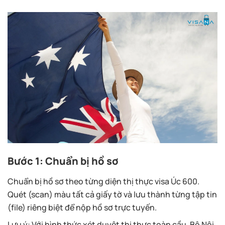
Bước 1: Chuẩn bị hồ sơ
Chuẩn bị hồ sơ theo từng diện thị thực visa Úc 600.
Quét (scan) màu tất cả giấy tờ và lưu thành từng tập tin
(file) riêng biệt để nộp hồ sơ trực tuyến.
Lưu ý: Với hình thức xét duyệt thị thực toàn cầu, Bộ Nội