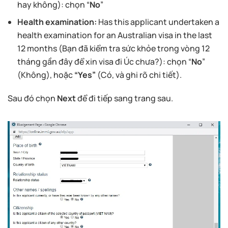
hay không): chọn “
No
”
Health examination:
Has this applicant undertaken a
health examination for an Australian visa in the last
12 months (Bạn đã kiểm tra sức khỏe trong vòng 12
tháng gần đây để xin visa đi Úc chưa?): chọn “
No
”
(Không), hoặc
“Yes”
(Có, và ghi rõ chi tiết).
Sau đó chọn
Next
để đi tiếp sang trang sau.