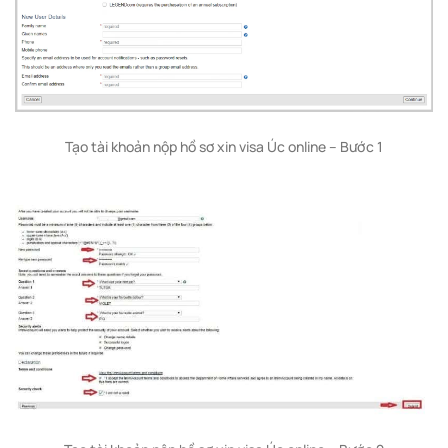
Tạo tài khoản nộp hồ sơ xin visa Úc online – Bước 1