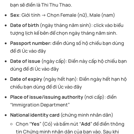
bạn sẽ điền là
Thi Thu Thao
.
Sex
: Giới tính → Chọn Female (nữ), Male (nam)
Date of birth
(ngày tháng năm sinh): click vào biểu
tượng lịch kế bên để chọn ngày tháng năm sinh.
Passport number:
điền đúng số hộ chiếu bạn dùng
để đi Úc vào đây
Date of issue
(ngày cấp): Điền này cấp hộ chiếu bạn
dùng để đi Úc vào đây
Date of expiry
(ngày hết hạn): Điền ngày hết hạn hộ
chiếu bạn dùng để đi Úc vào đây
Place of issue/issuing authority
(nơi cấp):
điền
“Immigration Department”
National identity card
(chứng minh nhân dân)
Chọn “
Yes
” (Có) và bấm nút “
Add
” để điền thông
tin Chứng minh nhân dân của bạn vào. Sau khi