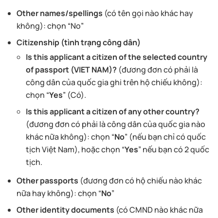
Other names/spellings
(có tên gọi nào khác hay
không): chọn “No”
Citizenship (tình trạng công dân)
Is this applicant a citizen of the selected country
of passport (VIET NAM)?
(đương đơn có phải là
công dân của quốc gia ghi trên hộ chiếu không):
chọn “
Yes
” (Có).
Is this applicant a citizen of any other country?
(đương đơn có phải là công dân của quốc gia nào
khác nữa không): chọn “
No
” (nếu bạn chỉ có quốc
tịch Việt Nam), hoặc chọn “
Yes
” nếu bạn có 2 quốc
tịch.
Other passports
(đương đơn có hộ chiếu nào khác
nữa hay không): chọn “
No
”
Other identity documents
(có CMND nào khác nữa