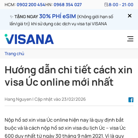
HCM:
0902 200 454
HN:
0968 354 027
8:00 - 21:00
30% PHÍ eSIM
✨
TẶNG NGAY
(Không giới hạn số
lần/giá trị) khi sử dụng các dịch vụ visa tại VISANA
Trang chủ
Hướng dẫn chi tiết cách xin
visa Úc online mới nhất
Hang Nguyen | Cập nhật vào 23/02/2026
Nộp hồ sơ xin visa Úc online hiện nay là quy định bắt
buộc và là cách nộp hồ sơ xin visa du lịch Úc – visa Úc
600 duy nhất từ ngày 30 tháng 9 năm 2021. Vì là quy