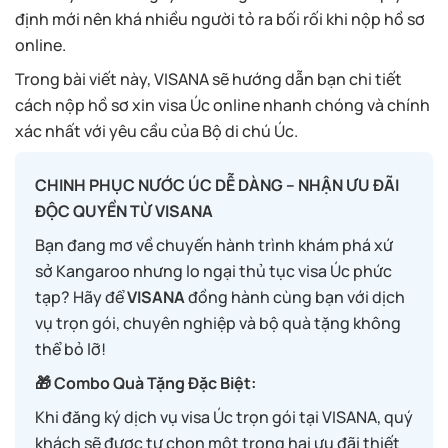
định mới nên khá nhiều người tỏ ra bối rối khi nộp hồ sơ
online.
Trong bài viết này, VISANA sẽ hướng dẫn bạn chi tiết
cách nộp hồ sơ xin visa Úc online nhanh chóng và chính
xác nhất với yêu cầu của Bộ di chú Úc.
CHINH PHỤC NƯỚC ÚC DỄ DÀNG – NHẬN ƯU ĐÃI
ĐỘC QUYỀN TỪ VISANA
Bạn đang mơ về chuyến hành trình khám phá xứ
sở Kangaroo nhưng lo ngại thủ tục visa Úc phức
tạp? Hãy để
VISANA
đồng hành cùng bạn với dịch
vụ trọn gói, chuyên nghiệp và bộ quà tặng không
thể bỏ lỡ!
🎁 Combo Quà Tặng Đặc Biệt:
Khi đăng ký dịch vụ visa Úc trọn gói tại VISANA, quý
khách sẽ được tự chọn một trong hai ưu đãi thiết