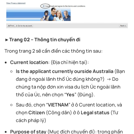
►Trang 02 – Thông tin chuyến đi
Trong trang 2 sẽ cần điền các thông tin sau:
Current location
: (Địa chỉ hiện tại):
Is the applicant currently ourside Australia
(Bạn
đang ở ngoài lãnh thổ Úc đúng không?) → Do
chúng ta nộp đơn xin visa du lịch Úc ngoài lãnh
thổ của Úc, nên chọn “
Yes
” (Đúng).
Sau đó, chọn “
VIETNAM
” ở ô Curent location, và
chọn
Citizen
(Công dân) ở ô
Legal status
(Tư
cách pháp lý)
Purpose of stay
(Mục đích chuyến đi): trong phần