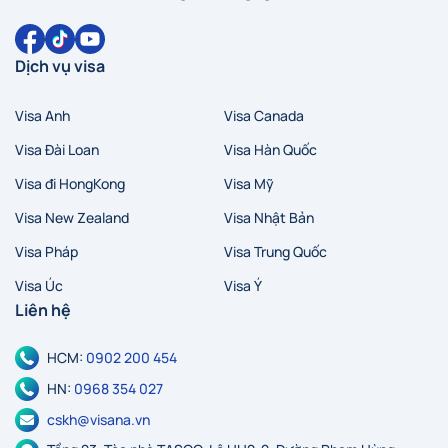
Dịch vụ visa
Visa Anh
Visa Canada
Hà Nội
Hồ Chí Minh
Zalo
Messenger
Visa Đài Loan
Visa Hàn Quốc
Visa đi HongKong
Visa Mỹ
Visa New Zealand
Visa Nhật Bản
Visa Pháp
Visa Trung Quốc
Visa Úc
Visa Ý
Liên hệ
HCM:
0902 200 454
HN:
0968 354 027
cskh@visana.vn