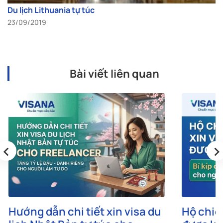
Du lịch Lithuania tự túc
23/09/2019
Bài viết liên quan
‹
›
Hướng dẫn chi tiết xin visa du
Hộ chiế