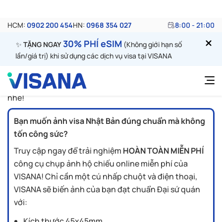
hồ sơ, giấy tờ đương đơn cần quan tâm đến một vấn đề
quan trọng là yêu cầu về ảnh xin visa theo đúng quy
định của Đại sứ quán.
Vậy tiêu chuẩn về ảnh khi xin visa Nhật Bản như thế
nào? Cần lưu ý những gì khi chụp ảnh xin visa? Cùng
VISANA cập nhật ngay thông tin mới nhất về quy định
khi chụp ảnh xin visa Nhật Bản qua bài viết dưới đây
nhé!
Bạn muốn ảnh visa Nhật Bản đúng chuẩn mà không
tốn công sức?
Truy cập ngay để trải nghiệm
HOÀN TOÀN MIỄN PHÍ
công cụ chụp ảnh hộ chiếu online miễn phí của
VISANA! Chỉ cần một cú nhấp chuột và điện thoại,
VISANA sẽ biến ảnh của bạn đạt chuẩn Đại sứ quán
với:
Kích thước 45x45mm,