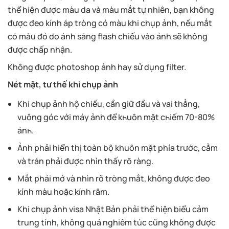
thể hiện được màu da và màu mắt tự nhiên, bạn không
được đeo kính áp tròng có màu khi chụp ảnh, nếu mắt
có màu đỏ do ánh sáng flash chiếu vào ảnh sẽ không
được chấp nhận.
Không được photoshop ảnh hay sử dụng filter.
Nét mặt, tư thế khi chụp ảnh
Khi chụp ảnh hộ chiếu, cần giữ đầu và vai thẳng,
vuông góc với máy ảnh để kһuôn mặt сһіếm 70-80%
ảnһ.
Ảnh phải hiển thị toàn bộ khuôn mặt phía trước, cằm
và trán phải được nhìn thấy rõ ràng.
Mắt phải mở và nhìn rõ tròng mắt, không được đeo
kính màu hoặc kính râm.
Khi chụp ảnh visa Nhật Bản phải thể hiện biểu cảm
trung tính, không quá nghiêm túc cũng không được