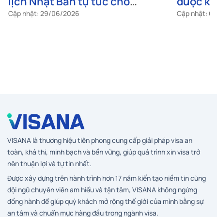
lịch Nhật Bản tự túc cho
được kh
freelancer
cho ngư
Cập nhật: 29/06/2026
Cập nhật: 0
VISANA là thương hiệu tiên phong cung cấp giải pháp visa an
toàn, khả thi, minh bạch và bền vững, giúp quá trình xin visa trở
nên thuận lợi và tự tin nhất.
Được xây dựng trên hành trình hơn 17 năm kiến tạo niềm tin cùng
đội ngũ chuyên viên am hiểu và tận tâm, VISANA không ngừng
đồng hành để giúp quý khách mở rộng thế giới của mình bằng sự
an tâm và chuẩn mực hàng đầu trong ngành visa.