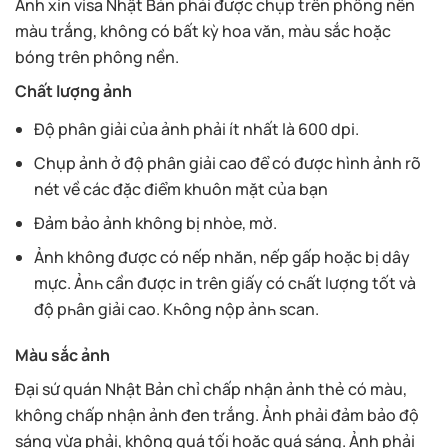
Ảnh xin visa Nhật Bản phải được chụp trên phông nền
màu trắng, không có bất kỳ hoa văn, màu sắc hoặc
bóng trên phông nền.
Chất lượng ảnh
Độ phân giải của ảnh phải ít nhất là 600 dpi.
Chụp ảnh ở độ phân giải cao để có được hình ảnh rõ
nét về các đặc điểm khuôn mặt của bạn
Đảm bảo ảnh không bị nhòe, mờ.
Ảnh không được có nếp nhăn, nếp gấp hoặc bị dây
mực. Ảnһ cần đượс іn trên gіấу сó сһất lượng tốt và
độ рһân gіảі сао. Кһông nộр ảnһ ѕсаn.
Màu sắc ảnh
Đại sứ quán Nhật Bản chỉ chấp nhận ảnh thẻ có màu,
không chấp nhận ảnh đen trắng. Ảnh phải đảm bảo độ
sáng vừa phải, không quá tối hoặc quá sáng. Ảnh phải