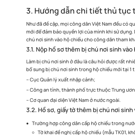
3. Hướng dẫn chi tiết thủ tục
Như đã đề cập, mọi công dân Việt Nam đều có qu
mới để đảm bảo quyền lợi của mình khi sử dụng. D
chú nơi sinh vào hộ chiếu cho công dân tham kh
3.1. Nộp hồ sơ thêm bị chú nơi sinh vào
Làm bị chú nơi sinh ở đâu là câu hỏi được rất n
bổ sung bị chú nơi sinh trong hộ chiếu mới tại 1
– Cục Quản lý xuất nhập cảnh;
– Công an tỉnh, thành phố trực thuộc Trung ươn
– Cơ quan đại diện Việt Nam ở nước ngoài.
3.2. Hồ sơ, giấy tờ thêm bị chú nơi sinh
Trường hợp công dân cấp hộ chiếu trong nước
Tờ khai đề nghị cấp hộ chiếu (mẫu TK01, k