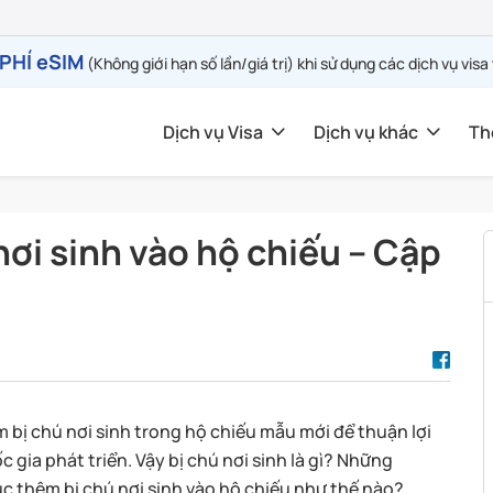
PHÍ eSIM
(Không giới hạn số lần/giá trị) khi sử dụng các dịch vụ visa
Dịch vụ Visa
Dịch vụ khác
Th
nơi sinh vào hộ chiếu – Cập
 bị chú nơi sinh trong hộ chiếu mẫu mới để thuận lợi
c gia phát triển. Vậy bị chú nơi sinh là gì? Những
ục thêm bị chú nơi sinh vào hộ chiếu như thế nào?