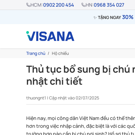
HCM:
0902 200 454
HN:
0968 354 027
30% 
✨
TẶNG NGAY
Trang chủ
Hộ chiếu
Thủ tục bổ sung bị chú 
nhật chi tiết
thuongnt1 | Cập nhật vào 02/07/2025
Hiện nay, mọi công dân Việt Nam đều có thể thêm
hơn trong việc nhập cảnh, đặc biệt là với các quố
trường hợp nào cần bị chú nơi sinh? Hồ sơ thủ t