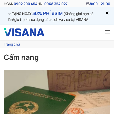
HCM:
0902 200 454
HN:
0968 354 027
8:00 - 21:00
30% PHÍ eSIM
✨
TẶNG NGAY
(Không giới hạn số
lần/giá trị) khi sử dụng các dịch vụ visa tại VISANA
Trang chủ
Cẩm nang