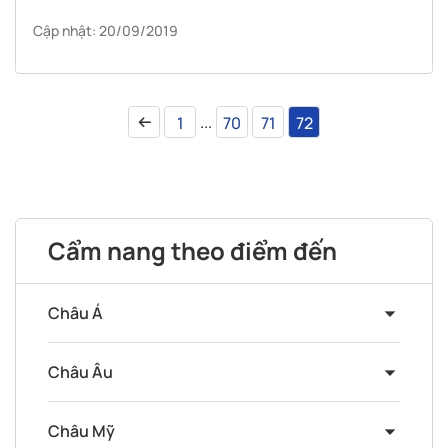
“vượt biên” thành công, Visana sẽ mách nước bạn 4 loại
Cập nhật: 20/09/2019
giấy tờ quan trọng nhất khi làm visa du lịch nước ngoài.
...
1
70
71
72
Cẩm nang theo điểm đến
Châu Á
Châu Âu
Châu Mỹ