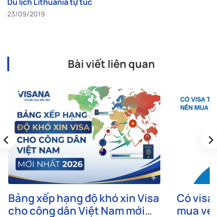
Du lịch Lithuania tự túc
23/09/2019
Bài viết liên quan
‹
›
Bảng xếp hạng độ khó xin Visa
Có visa 
cho công dân Việt Nam mới
mua vé 