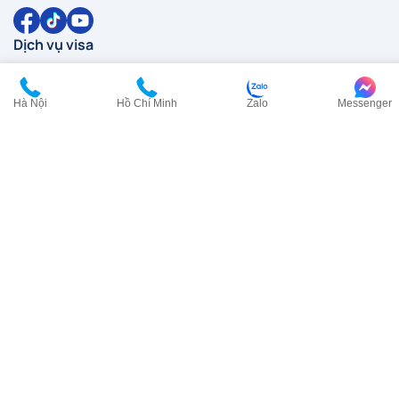
Dịch vụ visa
Visa Anh
Visa Canada
Hà Nội
Hồ Chí Minh
Zalo
Messenger
Visa Đài Loan
Visa Hàn Quốc
Visa đi HongKong
Visa Mỹ
Visa New Zealand
Visa Nhật Bản
Visa Pháp
Visa Trung Quốc
Visa Úc
Visa Ý
Liên hệ
HCM:
0902 200 454
HN:
0968 354 027
cskh@visana.vn
Tầng 23, Tòa nhà TASCO, Lô HH2-2, Đường Phạm Hùng,