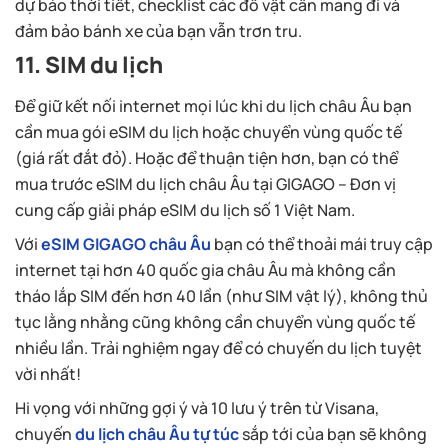
dự báo thời tiết, checklist các đồ vật cần mang đi và
đảm bảo bánh xe của bạn vẫn trơn tru.
11. SIM du lịch
Để giữ kết nối internet mọi lúc khi du lịch châu Âu bạn
cần mua gói eSIM du lịch hoặc chuyển vùng quốc tế
(giá rất đắt đỏ). Hoặc để thuận tiện hơn, bạn có thể
mua trước eSIM du lịch châu Âu tại GIGAGO – Đơn vị
cung cấp giải pháp eSIM du lịch số 1 Việt Nam.
Với
eSIM GIGAGO châu Âu
bạn có thể thoải mái truy cập
internet tại hơn 40 quốc gia châu Âu mà không cần
tháo lắp SIM đến hơn 40 lần (như SIM vật lý), không thủ
tục lằng nhằng cũng không cần chuyển vùng quốc tế
nhiều lần. Trải nghiệm ngay để có chuyến du lịch tuyệt
vời nhất!
Hi vọng với những gợi ý và 10 lưu ý trên từ Visana,
chuyến
du lịch châu Âu tự túc
sắp tới của bạn sẽ không