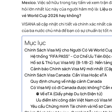
Mexico
. Việc sở hữu trong tay tấm vé xem trận 
hỏi lớn nhất lúc này của người hâm mộ là:
Liệu c
vé World Cup 2026 hay không?
VISANA sẽ cập nhật chi tiết và chính xác nhất các
của ba nước chủ nhà để bạn có sự chuẩn bị tốt n
Mục lục
Chính Sách Visa Mỹ cho Người Có Vé World Cup
Hệ thống “FIFA PASS” – Cơ Chế Ưu Tiên Độc
Hồ sơ & Thủ tục Visa Mỹ (B-1/B-2): Nền tản
Cảnh báo Chính sách Visa Mỹ mới nhất (Cậ
Chính Sách Visa Canada: Cần Visa Hoặc eTA
Quy định chung về nhập cảnh Canada
Có Visa Mỹ có đi Canada được không? Cần e
⛔️ Về eTA (Giấy phép Du lịch Điện tử)
Ưu điểm khi công dân Việt Nam có Visa M
Yêu cầu Chứng minh Tài chính và Hồ sơ Can