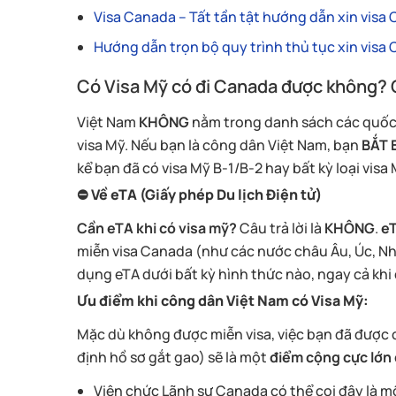
Visa Canada – Tất tần tật hướng dẫn xin visa
Hướng dẫn trọn bộ quy trình thủ tục xin visa
Có Visa Mỹ có đi Canada được không? 
Việt Nam
KHÔNG
nằm trong danh sách các quốc
visa Mỹ. Nếu bạn là công dân Việt Nam, bạn
BẮT
kể bạn đã có visa Mỹ B-1/B-2 hay bất kỳ loại visa
⛔️ Về eTA (Giấy phép Du lịch Điện tử)
Cần eTA khi có visa mỹ?
Câu trả lời là
KHÔNG
.
e
miễn visa Canada (như các nước châu Âu, Úc, N
dụng eTA dưới bất kỳ hình thức nào, ngay cả kh
Ưu điểm khi công dân Việt Nam có Visa Mỹ:
Mặc dù không được miễn visa, việc bạn đã được 
định hồ sơ gắt gao) sẽ là một
điểm cộng cực lớn
Viên chức Lãnh sự Canada có thể coi đây là 