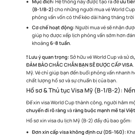
Mục đích:
Hệ thống này được tạo ra để
ưu tiê
(B-1/B-2)
cho những người mua vé World Cup 20
phỏng vấn vốn có thể kéo dài hàng tháng trời
Cơ chế hoạt động:
Người mua vé sẽ nhận được
giúp họ được xếp lịch phỏng vấn sớm hơn đán
khoảng
6-8 tuần
.
❗️
Lưu ý quan trọng:
Sở hữu vé World Cup và sử dụn
ĐẢM BẢO CHẮC CHẮN BẠN SẼ ĐƯỢC CẤP VISA
Mỹ. Vé chỉ giúp bạn đến buổi phỏng vấn nhanh h
chất lượng hồ sơ và sự chuẩn bị của bạn.
Hồ sơ & Thủ tục Visa Mỹ (B-1/B-2): Nề
Để xin visa World Cup thành công, người hâm mộ
chuyến đi rõ ràng
và
ràng buộc mạnh mẽ tại Việ
Hồ sơ xin visa du lịch Mỹ (B-2) đầy đủ bao gồm:
Đơn xin cấp visa không định cư (DS-160):
Khai