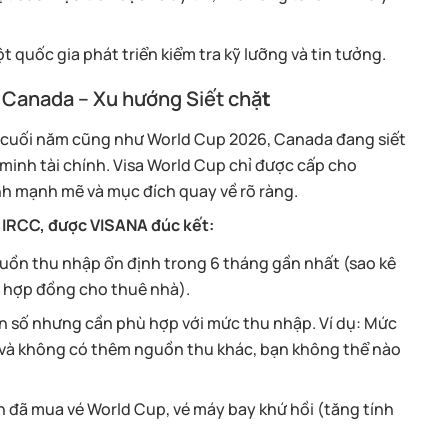
 quốc gia phát triển kiểm tra kỹ lưỡng và tin tưởng.
 Canada – Xu hướng Siết chặ
t
ịp cuối năm cũng như World Cup 2026, Canada đang siết
minh tài chính. Visa World Cup chỉ được cấp cho
h mạnh mẽ và mục đích quay về rõ ràng.
a IRCC, được VISANA đúc kết:
ồn thu nhập ổn định trong 6 tháng gần nhất (sao kê
 hợp đồng cho thuê nhà).
con số nhưng cần phù hợp với mức thu nhập. Ví dụ: Mức
 và không có thêm nguồn thu khác, bạn không thể nào
n đã mua vé World Cup, vé máy bay khứ hồi (tăng tính