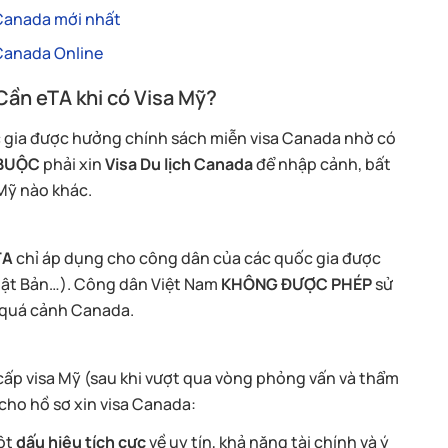
 Canada mới nhất
 Canada Online
Cần eTA khi có Visa Mỹ?
 gia được hưởng chính sách miễn visa Canada nhờ có
 BUỘC
phải xin
Visa Du lịch Canada
để nhập cảnh, bất
 Mỹ nào khác.
TA
chỉ áp dụng cho công dân của các quốc gia được
hật Bản…). Công dân Việt Nam
KHÔNG ĐƯỢC PHÉP
sử
i quá cảnh Canada.
cấp visa Mỹ (sau khi vượt qua vòng phỏng vấn và thẩm
cho hồ sơ xin visa Canada:
một
dấu hiệu tích cực
về uy tín, khả năng tài chính và ý