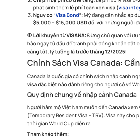
Chi phí Lệ phí có thể tăng:
Lệ phí xử lý visa B-
phát sinh thêm
lệ phí toàn vẹn visa (
visa inte
Nguy cơ “
Visa Bond
“:
Mỹ đang cân nhắc áp dụ
$5,000 – $15,000 USD
đối với những người đ
🛑
Lời khuyên từ VISANA:
Đừng chủ quan với ưu t
hảo ngay từ đầu để tránh phải đóng khoản đặt cọ
càng tốt, lý tưởng là trước tháng 12/2025!
Chính Sách Visa Canada: Cần
Canada là quốc gia có chính sách nhập cảnh ng
visa đặc biệt
nào dành riêng cho người có vé Wor
Quy định chung về nhập cảnh Canada
Người hâm mộ Việt Nam muốn đến Canada xem Wo
(Temporary Resident Visa – TRV). Visa này cho 
thời gian World Cup diễn ra.
Tham khảo thêm: