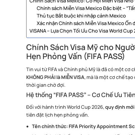
Chính Sách Visa Mexico: Cơ Hội Miễn Visa Nh
Chính sách Miễn Visa Mexico Đặc biệt – “T
Thủ tục Bắt buộc khi nhập cảnh Mexico
Xác nhận Chính sách Miễn Visa Mexico Ổn 
VISANA – Lựa Chọn Tối Ưu Cho Visa World Cup
Chính Sách Visa Mỹ cho Ngườ
Hẹn Phỏng Vấn (FIFA PASS)
Tin vui từ FIFA và Chính phủ Mỹ là đã có một cơ 
KHÔNG PHẢI là MIỄN VISA
, mà là một cơ chế tạo
thời gian chờ đợi.
Hệ thống “FIFA PASS” – Cơ Chế Ưu Tiê
Đối với hành trình World Cup 2026,
quy định mới
tiên đặt lịch hẹn phỏng vấn.
Tên chính thức:
FIFA Priority Appointment S