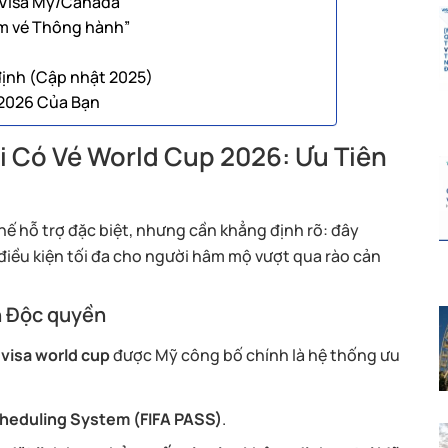
ờ Visa Mỹ/Canada
ấm vé Thông hành”
định (Cập nhật 2025)
 2026 Của Bạn
i Có Vé World Cup 2026: Ưu Tiên
chế hỗ trợ đặc biệt, nhưng cần khẳng định rõ: đây
 điều kiện tối đa cho người hâm mộ vượt qua rào cản
n Độc quyền
 visa world cup
được Mỹ công bố chính là hệ thống ưu
cheduling System (FIFA PASS)
.