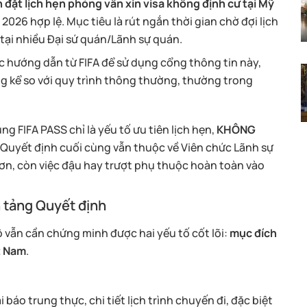
n đặt lịch hẹn phỏng vấn xin visa không định cư tại Mỹ
26 hợp lệ. Mục tiêu là rút ngắn thời gian chờ đợi lịch
 tại nhiều Đại sứ quán/Lãnh sự quán.
 hướng dẫn từ FIFA để sử dụng cổng thông tin này,
g kể so với quy trình thông thường, thường trong
g FIFA PASS chỉ là yếu tố ưu tiên lịch hẹn,
KHÔNG
. Quyết định cuối cùng vẫn thuộc về Viên chức Lãnh sự
ơn, còn việc đậu hay trượt phụ thuộc hoàn toàn vào
n tảng Quyết định
 vẫn cần chứng minh được hai yếu tố cốt lõi:
mục đích
t Nam
.
 báo trung thực, chi tiết lịch trình chuyến đi, đặc biệt