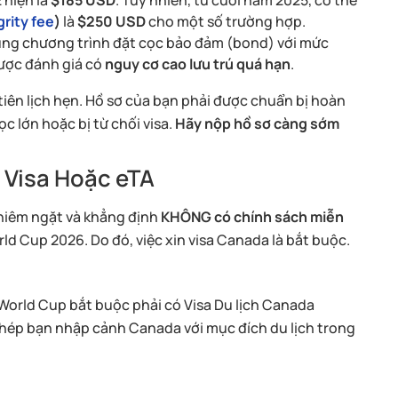
2 hiện là
$185 USD
. Tuy nhiên, từ cuối năm 2025, có thể
grity fee
)
là
$250 USD
cho một số trường hợp.
ng chương trình đặt cọc bảo đảm (bond) với mức
ược đánh giá có
nguy cơ cao lưu trú quá hạn
.
iên lịch hẹn. Hồ sơ của bạn phải được chuẩn bị hoàn
c lớn hoặc bị từ chối visa.
Hãy nộp hồ sơ càng sớm
 Visa Hoặc eTA
hiêm ngặt và khẳng định
KHÔNG có chính sách miễn
ld Cup 2026. Do đó, việc xin visa Canada là bắt buộc.
rld Cup bắt buộc phải có Visa Du lịch Canada
phép bạn nhập cảnh Canada với mục đích du lịch trong