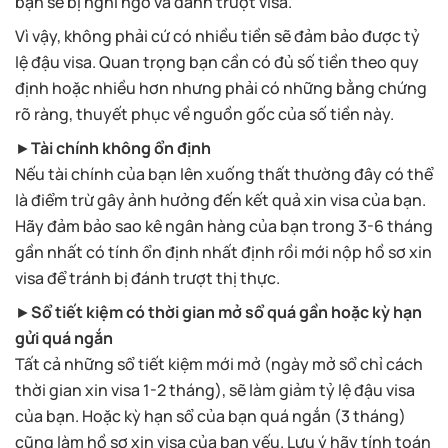
bạn sẽ bị nghi ngờ và đánh trượt visa.
Vì vậy, không phải cứ có nhiều tiền sẽ đảm bảo được tỷ
lệ đậu visa. Quan trọng bạn cần có đủ số tiền theo quy
định hoặc nhiều hơn nhưng phải có những bằng chứng
rõ ràng, thuyết phục về nguồn gốc của số tiền này.
►
Tài chính không ổn định
Nếu tài chính của bạn lên xuống thất thường đây có thể
là điểm trừ gây ảnh hưởng đến kết quả xin visa của bạn.
Hãy đảm bảo sao kê ngân hàng của bạn trong 3-6 tháng
gần nhất có tính ổn định nhất định rồi mới nộp hồ sơ xin
visa để tránh bị đánh trượt thị thực.
►
Sổ tiết kiệm có thời gian mở sổ quá gần hoặc kỳ hạn
gửi quá ngắn
Tất cả những sổ tiết kiệm mới mở (ngày mở sổ chỉ cách
thời gian xin visa 1-2 tháng), sẽ làm giảm tỷ lệ đậu visa
của bạn. Hoặc kỳ hạn sổ của bạn quá ngắn (3 tháng)
cũng làm hồ sơ xin visa của bạn yếu. Lưu ý hãy tính toán