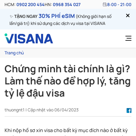
HCM:
0902 200 454
HN:
0968 354 027
8:00 - 21:00
30% PHÍ eSIM
✨
TẶNG NGAY
(Không giới hạn số
lần/giá trị) khi sử dụng các dịch vụ visa tại VISANA
Trang chủ
Chứng minh tài chính là gì?
Làm thế nào để hợp lý, tăng
tỷ lệ đậu visa
thuongnt1 | Cập nhật vào 06/04/2023
Khi nộp hồ sơ xin visa cho bất kỳ mục đích nào ở bất kỳ