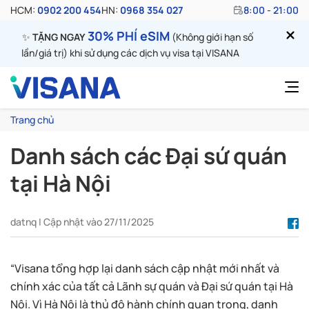
HCM:
0902 200 454
HN:
0968 354 027
8:00 - 21:00
30% PHÍ eSIM
✨
TẶNG NGAY
(Không giới hạn số
lần/giá trị) khi sử dụng các dịch vụ visa tại VISANA
Trang chủ
Danh sách các Đại sứ quán
tại Hà Nội
datnq | Cập nhật vào 27/11/2025
“Visana tổng hợp lại danh sách cập nhật mới nhất và
chính xác của tất cả Lãnh sự quán và Đại sứ quán tại Hà
Nội.
Vì Hà Nội là thủ đô hành chính quan trọng, danh