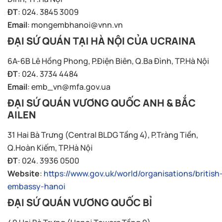
ĐT
: 024. 3845 3009
Email
:
mongembhanoi@vnn.vn
ĐẠI SỨ QUÁN TẠI HÀ NỘI CỦA UCRAINA
6A-6B Lê Hồng Phong, P.Điện Biên, Q.Ba Đình, TP.Hà Nội
ĐT
: 024. 3734 4484
Email
:
emb_vn@mfa.gov.ua
ĐẠI SỨ QUÁN VƯƠNG QUỐC ANH & BẮC
AILEN
31 Hai Bà Trưng (Central BLDG Tầng 4), P.Tràng Tiền,
Q.Hoàn Kiếm, TP.Hà Nội
ĐT
: 024. 3936 0500
Website
:
https://www.gov.uk/world/organisations/british
embassy-hanoi
ĐẠI SỨ QUÁN VƯƠNG QUỐC BỈ