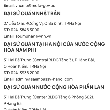
Email
:
vnemb@mofa-gov.ps
ĐẠI SỨ QUÁN NHẬT BẢN
27 Liễu Giai, P.Cống Vị, Q.Ba Đình, TP.Hà Nội
ĐT
: 024. 3846 3000
Email
:
soumuhan@vnn.vn
ĐẠI SỨ QUÁN TẠI HÀ NỘI CỦA NƯỚC CỘNG
HÒA NAM PHI
31 Hai Bà Trưng (Central BLDG Tầng 3), P.Hàng Bài,
Q.Hoàn Kiếm, TP.Hà Nội
ĐT
: 024. 3936 2000
Email
:
admin@saembassy-hanoi.com
ĐẠI SỨ QUÁN NƯỚC CỘNG HÒA PHẦN LAN
31 Hai Bà Trưng (Center BLDG Tầng 6 Phòng 602),
P.Hàng Bài,
Q.Hoàn Kiếm, TP.Hà Nội