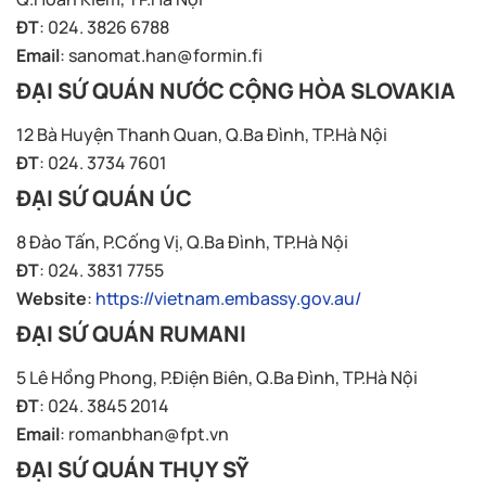
ĐT
: 024. 3826 6788
Email
:
sanomat.han@formin.fi
ĐẠI SỨ QUÁN NƯỚC CỘNG HÒA SLOVAKIA
12 Bà Huyện Thanh Quan, Q.Ba Đình, TP.Hà Nội
ĐT
: 024. 3734 7601
ĐẠI SỨ QUÁN ÚC
8 Đào Tấn, P.Cống Vị, Q.Ba Đình, TP.Hà Nội
ĐT
: 024. 3831 7755
Website
:
https://vietnam.embassy.gov.au/
ĐẠI SỨ QUÁN RUMANI
5 Lê Hồng Phong, P.Điện Biên, Q.Ba Đình, TP.Hà Nội
ĐT
: 024. 3845 2014
Email
:
romanbhan@fpt.vn
ĐẠI SỨ QUÁN THỤY SỸ