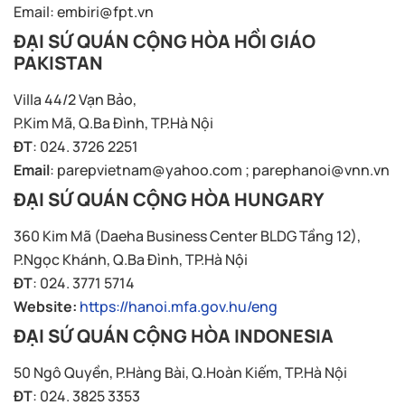
Email:
embiri@fpt.vn
ĐẠI SỨ QUÁN CỘNG HÒA HỒI GIÁO
PAKISTAN
Villa 44/2 Vạn Bảo,
P.Kim Mã, Q.Ba Đình, TP.Hà Nội
ĐT
: 024. 3726 2251
Email
:
parepvietnam@yahoo.com
;
parephanoi@vnn.vn
ĐẠI SỨ QUÁN CỘNG HÒA HUNGARY
360 Kim Mã (Daeha Business Center BLDG Tầng 12),
P.Ngọc Khánh, Q.Ba Đình, TP.Hà Nội
ĐT
: 024. 3771 5714
Website:
https://hanoi.mfa.gov.hu/eng
ĐẠI SỨ QUÁN CỘNG HÒA INDONESIA
50 Ngô Quyền, P.Hàng Bài, Q.Hoàn Kiếm, TP.Hà Nội
ĐT
: 024. 3825 3353