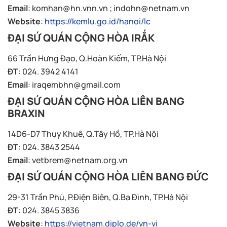
Email
:
komhan@hn.vnn.vn
;
indohn@netnam.vn
Website
:
https://kemlu.go.id/hanoi/lc
ĐẠI SỨ QUÁN CỘNG HÒA IRẮK
66 Trần Hưng Đạo, Q.Hoàn Kiếm, TP.Hà Nội
ĐT
: 024. 3942 4141
Email
:
iraqembhn@gmail.com
ĐẠI SỨ QUÁN CỘNG HÒA LIÊN BANG
BRAXIN
14D6-D7 Thụy Khuê, Q.Tây Hồ, TP.Hà Nội
ĐT
: 024. 3843 2544
Email
:
vetbrem@netnam.org.vn
ĐẠI SỨ QUÁN CỘNG HÒA LIÊN BANG ĐỨC
29-31 Trần Phú, P.Điện Biên, Q.Ba Đình, TP.Hà Nội
ĐT
: 024. 3845 3836
Website
:
https://vietnam.diplo.de/vn-vi