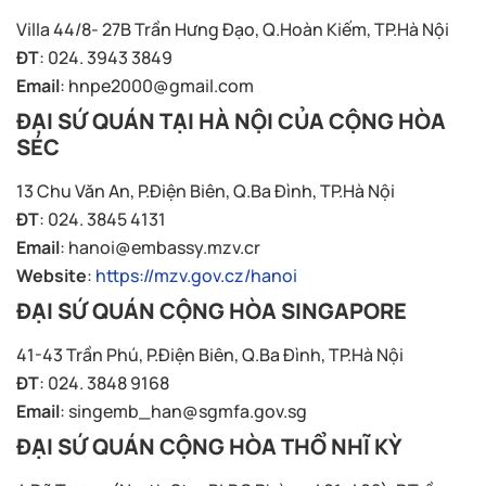
Villa 44/8- 27B Trần Hưng Đạo, Q.Hoàn Kiếm, TP.Hà Nội
ĐT
: 024. 3943 3849
Email
:
hnpe2000@gmail.com
ĐẠI SỨ QUÁN TẠI HÀ NỘI CỦA CỘNG HÒA
SÉC
13 Chu Văn An, P.Điện Biên, Q.Ba Đình, TP.Hà Nội
ĐT
: 024. 3845 4131
Email
:
hanoi@embassy.mzv.cr
Website
:
https://mzv.gov.cz/hanoi
ĐẠI SỨ QUÁN CỘNG HÒA SINGAPORE
41-43 Trần Phú, P.Điện Biên, Q.Ba Đình, TP.Hà Nội
ĐT
: 024. 3848 9168
Email
:
singemb_han@sgmfa.gov.sg
ĐẠI SỨ QUÁN CỘNG HÒA THỔ NHĨ KỲ