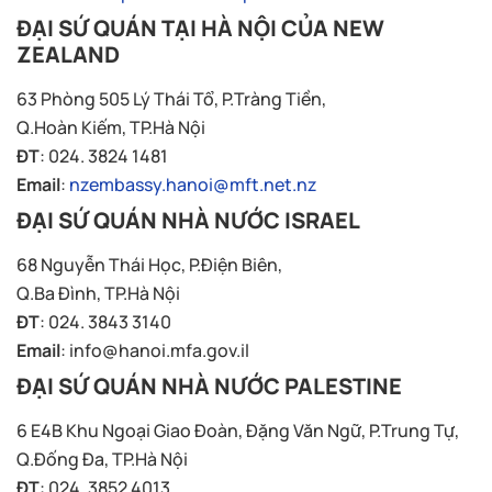
ĐẠI SỨ QUÁN TẠI HÀ NỘI CỦA NEW
ZEALAND
63 Phòng 505 Lý Thái Tổ, P.Tràng Tiền,
Q.Hoàn Kiếm, TP.Hà Nội
ĐT
: 024. 3824 1481
Email
:
nzembassy.hanoi@mft.net.nz
ĐẠI SỨ QUÁN NHÀ NƯỚC ISRAEL
68 Nguyễn Thái Học, P.Điện Biên,
Q.Ba Đình, TP.Hà Nội
ĐT
: 024. 3843 3140
Email
:
info@hanoi.mfa.gov.il
ĐẠI SỨ QUÁN NHÀ NƯỚC PALESTINE
6 E4B Khu Ngoại Giao Đoàn, Đặng Văn Ngữ, P.Trung Tự,
Q.Đống Đa, TP.Hà Nội
ĐT
: 024. 3852 4013