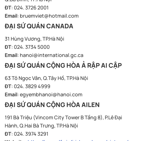
ĐT
: 024. 3726 2001
Email
:
bruemviet@hotmail.com
ĐẠI SỨ QUÁN CANADA
31 Hùng Vương, TP.Hà Nội
ĐT
: 024. 3734 5000
Email
:
hanoi@international.gc.ca
ĐẠI SỨ QUÁN CỘNG HÒA Ả RẬP AI CẬP
63 Tô Ngọc Vân, Q.Tây Hồ, TP.Hà Nội
ĐT
: 024. 3829 4999
Email
:
egyembhanoi@hanoi.com
ĐẠI SỨ QUÁN CỘNG HÒA AILEN
191 Bà Triệu (Vincom City Tower B Tầng 8), P.Lê Đại
Hành, Q.Hai Bà Trưng, TP.Hà Nội
ĐT
: 024. 3974 3291