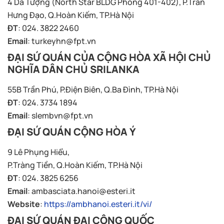
4 Dã Tượng (North Star BLDG Phòng 401-402), P.Trần
Hưng Đạo, Q.Hoàn Kiếm, TP.Hà Nội
ĐT
: 024. 3822 2460
Email
:
turkeyhn@fpt.vn
ĐẠI SỨ QUÁN CỦA CỘNG HÒA XÃ HỘI CHỦ
NGHĨA DÂN CHỦ SRILANKA
55B Trần Phú, P.Điện Biên, Q.Ba Đình, TP.Hà Nội
ĐT
: 024. 3734 1894
Email
:
slembvn@fpt.vn
ĐẠI SỨ QUÁN CỘNG HÒA Ý
9 Lê Phụng Hiểu,
P.Tràng Tiền, Q.Hoàn Kiếm, TP.Hà Nội
ĐT
: 024. 3825 6256
Email
:
ambasciata.hanoi@esteri.it
Website
:
https://ambhanoi.esteri.it/vi/
ĐẠI SỨ QUÁN ĐẠI CÔNG QUỐC