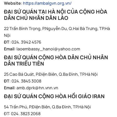
Website
:
https://ambalgvn.org.vn/
ĐẠI SỨ QUÁN TẠI HÀ NỘI CỦA CỘNG HÒA
DÂN CHỦ NHÂN DÂN LÀO
22 Trần Bình Trọng, P.Nguyễn Du, Q.Hai Bà Trưng, TP.Hà
Nội
ĐT
: 024. 3942 4576
Email
:
laoembassy_hanoi@yahoo.com
ĐẠI SỨ QUÁN CỘNG HÒA DÂN CHỦ NHÂN
DÂN TRIỀU TIÊN
25 Cao Bá Quát, P.Điện Biên, Q.Ba Đình, TP.Hà Nội
ĐT
: 024. 3845 3008
Email
:
amb.dprk@hn.vnn.vn
ĐẠI SỨ QUÁN CỘNG HÒA HỒI GIÁO IRAN
54 Trần Phú, P.Điện Biên, Q.Ba Đình, TP.Hà Nội
ĐT: 024. 3823 2068