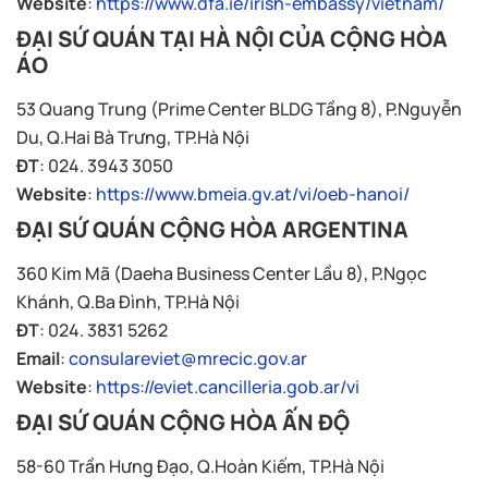
Website
:
https://www.dfa.ie/irish-embassy/vietnam/
ĐẠI SỨ QUÁN TẠI HÀ NỘI CỦA CỘNG HÒA
ÁO
53 Quang Trung (Prime Center BLDG Tầng 8), P.Nguyễn
Du, Q.Hai Bà Trưng, TP.Hà Nội
ĐT
: 024. 3943 3050
Website
:
https://www.bmeia.gv.at/vi/oeb-hanoi/
ĐẠI SỨ QUÁN CỘNG HÒA ARGENTINA
360 Kim Mã (Daeha Business Center Lầu 8), P.Ngọc
Khánh, Q.Ba Đình, TP.Hà Nội
ĐT
: 024. 3831 5262
Email
:
consulareviet@mrecic.gov.ar
Website
:
https://eviet.cancilleria.gob.ar/vi
ĐẠI SỨ QUÁN CỘNG HÒA ẤN ĐỘ
58-60 Trần Hưng Đạo, Q.Hoàn Kiếm, TP.Hà Nội