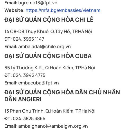
Email
:
bgremb13@fpt.vn
Website
:
https://mfa.bg/embassies/vietnam
ĐẠI SỨ QUÁN CỘNG HÒA CHI LÊ
14 C8-D8 Thụy Khuê, Q.Tây Hồ, TP.Hà Nội
ĐT
: 024. 3935 1147
Email
:
ambajadal@chile.org.vn
ĐẠI SỨ QUÁN CỘNG HÒA CUBA
65 Lý Thường Kiệt, Q.Hoàn Kiếm, TP.Hà Nội
ĐT
: 024. 3942 4775
Email
:
embacuba@fpt.vn
ĐẠI SỨ QUÁN CỘNG HÒA DÂN CHỦ NHÂN
DÂN ANGIERI
13 Phan Chu Trinh, Q.Hoàn Kiếm, TP.Hà Nội
ĐT
: 024. 3825 3865
Email
:
ambalghanoi@ambalgvn.org.vn