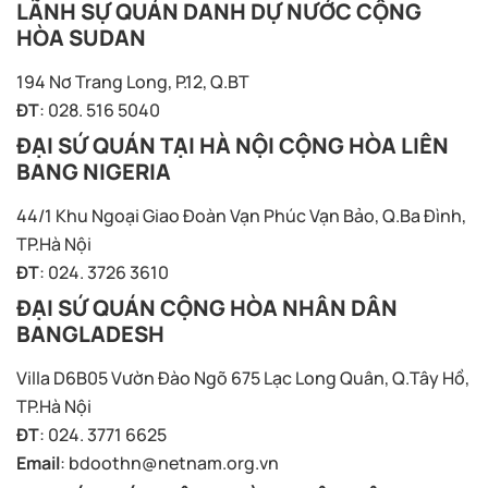
LÃNH SỰ QUÁN DANH DỰ NƯỚC CỘNG
HÒA SUDAN
194 Nơ Trang Long, P.12, Q.BT
ĐT
: 028. 516 5040
ĐẠI SỨ QUÁN TẠI HÀ NỘI CỘNG HÒA LIÊN
BANG NIGERIA
44/1 Khu Ngoại Giao Đoàn Vạn Phúc Vạn Bảo, Q.Ba Đình,
TP.Hà Nội
ĐT
: 024. 3726 3610
ĐẠI SỨ QUÁN CỘNG HÒA NHÂN DÂN
BANGLADESH
Villa D6B05 Vườn Đào Ngõ 675 Lạc Long Quân, Q.Tây Hồ,
TP.Hà Nội
ĐT
: 024. 3771 6625
Email
:
bdoothn@netnam.org.vn