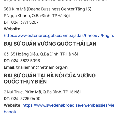
360 Kim Mã (Daeha Bussiness Center Tầng 15),
P.Ngọc Khánh, Q.Ba Đình, TP.Hà Nội
ĐT
: 024. 3771 5207
Website
:
https://www.exteriores.gob.es/Embajadas/hanoi/vi/Pagin
ĐẠI SỨ QUÁN VƯƠNG QUỐC THÁI LAN
63-65 Hoàng Diệu, Q.Ba Đình, TP.Hà Nội
ĐT
: 024. 3823 5093
Email
:
thailemhn@netnam.org.vn
ĐẠI SỨ QUÁN TẠI HÀ NỘI CỦA VƯƠNG
QUỐC THỤY ĐIỂN
2 Núi Trúc, P.Kim Mã, Q.Ba Đình, TP.Hà Nội
ĐT
: 024. 3726 0400
Website
:
https://www.swedenabroad.se/en/embassies/vi
hanoi/