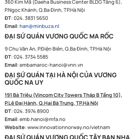
360 Kim Mã (Daeha Business Center BLDG Tầng 6),
P.Ngọc Khánh, Q.Ba Đình, TP.Hà Nội
ĐT
: 024. 3831 5650
Email
:
han@minbuza.nl
ĐẠI SỨ QUÁN VƯƠNG QUỐC MA RỐC
9 Chu Văn An, P.Điện Biên, Q.Ba Đình, TP.Hà Nội
ĐT
: 024. 3734 5585
Email
:
embamaroc-hanoi@vnn.vn
ĐẠI SỨ QUÁN TẠI HÀ NỘI CỦA VƯƠNG
QUỐC NA UY
191 Bà Triệu (Vincom City Towers Tháp B Tầng 10),
P.Lê Đại Hành, Q.Hai Bà Trưng, TP.Hà Nội
ĐT
: 024. 3974 8900
Email
:
emb.hanoi@mfa.no
Website
: www.innovationnorway.no/vietnam
ĐẠI SỨ QUÁN VƯƠNG QUỐC TÂY BAN NHA