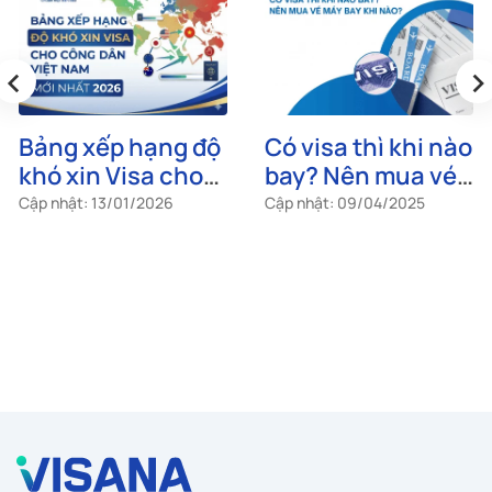
‹
›
Bảng xếp hạng độ
Có visa thì khi nào
khó xin Visa cho
bay? Nên mua vé
công dân Việt
máy bay khi nào?
Cập nhật: 13/01/2026
Cập nhật: 09/04/2025
Nam mới nhất
2026