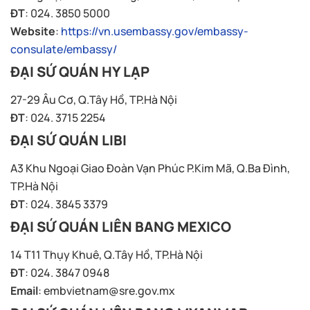
ĐT
: 024. 3850 5000
Website
:
https://vn.usembassy.gov/embassy-
consulate/embassy/
ĐẠI SỨ QUÁN HY LẠP
27-29 Âu Cơ, Q.Tây Hồ, TP.Hà Nội
ĐT
: 024. 3715 2254
ĐẠI SỨ QUÁN LIBI
A3 Khu Ngoại Giao Đoàn Vạn Phúc P.Kim Mã, Q.Ba Đình,
TP.Hà Nội
ĐT
: 024. 3845 3379
ĐẠI SỨ QUÁN LIÊN BANG MEXICO
14 T11 Thụy Khuê, Q.Tây Hồ, TP.Hà Nội
ĐT
: 024. 3847 0948
Email
:
embvietnam@sre.gov.mx