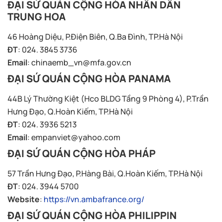
ĐẠI SỨ QUÁN CỘNG HÒA NHÂN DÂN
TRUNG HOA
46 Hoàng Diệu, P.Điện Biên, Q.Ba Đình, TP.Hà Nội
ĐT
: 024. 3845 3736
Email
:
chinaemb_vn@mfa.gov.cn
ĐẠI SỨ QUÁN CỘNG HÒA PANAMA
44B Lý Thường Kiệt (Hco BLDG Tầng 9 Phòng 4), P.Trần
Hưng Đạo, Q.Hoàn Kiếm, TP.Hà Nội
ĐT
: 024. 3936 5213
Email
:
empanviet@yahoo.com
ĐẠI SỨ QUÁN CỘNG HÒA PHÁP
57 Trần Hưng Đạo, P.Hàng Bài, Q.Hoàn Kiếm, TP.Hà Nội
ĐT
: 024. 3944 5700
Website
:
https://vn.ambafrance.org/
ĐẠI SỨ QUÁN CỘNG HÒA PHILIPPIN