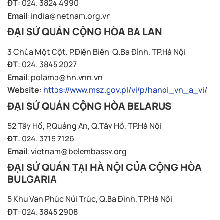
ĐT
: 024. 3824 4990
Email
:
india@netnam.org.vn
ĐẠI SỨ QUÁN CỘNG HÒA BA LAN
3 Chùa Một Cột, P.Điện Biên, Q.Ba Đình, TP.Hà Nội
ĐT
: 024. 3845 2027
Email
:
polamb@hn.vnn.vn
Website
:
https://www.msz.gov.pl/vi/p/hanoi_vn_a_vi/
ĐẠI SỨ QUÁN CỘNG HÒA BELARUS
52 Tây Hồ, P.Quảng An, Q.Tây Hồ, TP.Hà Nội
ĐT
: 024. 3719 7126
Email
:
vietnam@belembassy.org
ĐẠI SỨ QUÁN TẠI HÀ NỘI CỦA CỘNG HÒA
BULGARIA
5 Khu Vạn Phúc Núi Trúc, Q.Ba Đình, TP.Hà Nội
ĐT
: 024. 3845 2908