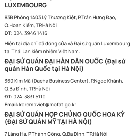
LUXEMBOURG
83B Phòng 1403 Lý Thường Kiệt, P.Trần Hưng Đạo,
Q.Hoàn Kiếm, TP.Hà Nội
ĐT
: 024. 3946 1416
Hiện tại địa chỉ đã đóng cửa và Đại sứ quán Luxembourg
tại Thái Lan kiêm nhiệm Việt Nam.
ĐẠI SỨ QUÁN ĐẠI HÀN DÂN QUỐC (Đại sứ
quán Hàn Quốc tại Hà Nội)
360 Kim Mã (Daeha Business Center), P.Ngọc Khánh,
Q.Ba Đình, TP.Hà Nội
ĐT
: 024. 3831 5110
Email
:
korembviet@mofat.go.kr
ĐẠI SỨ QUÁN HỢP CHỦNG QUỐC HOA KỲ
(ĐẠI SỨ QUÁN MỸ TẠI HÀ NỘI)
7 Láng Hạ, P.Thành Công, Q.Ba Đình, TP.Hà Nội