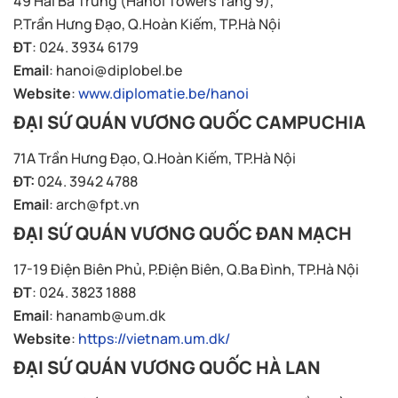
49 Hai Bà Trưng (Hanoi Towers Tầng 9),
P.Trần Hưng Đạo, Q.Hoàn Kiếm, TP.Hà Nội
ĐT
: 024. 3934 6179
Email
:
hanoi@diplobel.be
Website
:
www.diplomatie.be/hanoi
ĐẠI SỨ QUÁN VƯƠNG QUỐC CAMPUCHIA
71A Trần Hưng Đạo, Q.Hoàn Kiếm, TP.Hà Nội
ĐT:
024. 3942 4788
Email
:
arch@fpt.vn
ĐẠI SỨ QUÁN VƯƠNG QUỐC ĐAN MẠCH
17-19 Điện Biên Phủ, P.Điện Biên, Q.Ba Đình, TP.Hà Nội
ĐT
: 024. 3823 1888
Email
:
hanamb@um.dk
Website
:
https://vietnam.um.dk/
ĐẠI SỨ QUÁN VƯƠNG QUỐC HÀ LAN