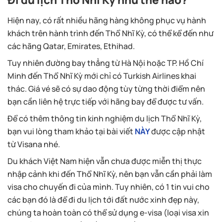
Hiện nay, có rất nhiều hãng hàng không phục vụ hành
khách trên hành trình đến Thổ Nhĩ Kỳ, có thể kể đến như
các hãng Qatar, Emirates, Ethihad.
Tuy nhiên đường bay thẳng từ Hà Nội hoặc TP. Hồ Chí
Minh đến Thổ Nhĩ Kỳ mới chỉ có Turkish Airlines khai
thác. Giá vé sẽ có sự dao động tùy từng thời điểm nên
bạn cần liên hệ trực tiếp với hãng bay để được tư vấn.
Để có thêm thông tin kinh nghiệm du lịch Thổ Nhĩ Kỳ,
bạn vui lòng tham khảo tại bài viết
NÀY
được cập nhật
từ Visana nhé.
Du khách Việt Nam hiện vẫn chưa được miễn thị thực
nhập cảnh khi đến Thổ Nhĩ Kỳ, nên bạn vẫn cần phải làm
visa cho chuyến đi của mình. Tuy nhiên, có 1 tin vui cho
các bạn đó là để đi du lịch tới đất nước xinh đẹp này,
chúng ta hoàn toàn có thể sử dụng e-visa (loại visa xin