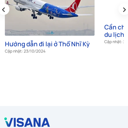
‹
›
Hướng dẫn đi lại ở Thổ Nhĩ Kỳ
Cần chu
du lịch 
Cập nhật: 23/10/2024
Cập nhật: 2