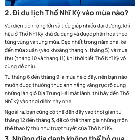
2. Đi du lịch Thổ Nhĩ Kỳ vào mùa nào?
Với diện tích rộng lớn và tiếp giáp nhiều đại dương, khí
hậu ở Thổ Nhĩ Kỳ khá đa dạng và được phân hóa theo
từng vùng và từng mùa. Đẹp nhất trong năm phải kể
đến mùa xuân (vào khoảng tháng 4, tháng 5) và mùa
thu (tháng 10 và tháng 11) khi thời tiết Thổ Nhĩ Kỳ vô
cùng dễ chịu.
Từ tháng 6 đến tháng 9 là mùa hè ở đây, nên bạn nào
muốn được thưởng thức ánh nắng vàng rực rỡ cùng
những làn gió Địa Trung Hải mát lành, thì hãy đến Thổ
Nhĩ Kỳ vào thời điểm này nhé.
Ngoài ra, bạn cũng có thể đến đây vào thời gian từ
tháng 12 đến tháng 3, để có thể tham gia những môn
thể thao lý thú như trượt tuyết của Thổ Nhĩ Kỳ.
3. Những địa danh không thể bỏ qua