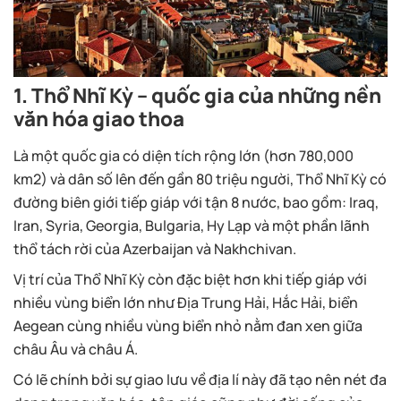
1. Thổ Nhĩ Kỳ – quốc gia của những nền
văn hóa giao thoa
Là một quốc gia có diện tích rộng lớn (hơn 780,000
km2) và dân số lên đến gần 80 triệu người, Thổ Nhĩ Kỳ có
đường biên giới tiếp giáp với tận 8 nước, bao gồm: Iraq,
Iran, Syria, Georgia, Bulgaria, Hy Lạp và một phần lãnh
thổ tách rời của Azerbaijan và Nakhchivan.
Vị trí của Thổ Nhĩ Kỳ còn đặc biệt hơn khi tiếp giáp với
nhiều vùng biển lớn như Địa Trung Hải, Hắc Hải, biển
Aegean cùng nhiều vùng biển nhỏ nằm đan xen giữa
châu Âu và châu Á.
Có lẽ chính bởi sự giao lưu về địa lí này đã tạo nên nét đa