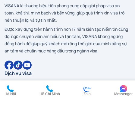
VISANA là thương hiệu tiên phong cung cấp giải pháp visa an
toàn, khả thi, minh bạch và bền vững, giúp quá trình xin visa trở
nên thuận lợi và tự tin nhất.
Được xây dựng trên hành trình hơn 17 năm kiến tạo niềm tin cùng
đội ngũ chuyên viên am hiểu và tận tâm, VISANA không ngừng
đồng hành để giúp quý khách mở rộng thế giới của mình bằng sự
an tâm và chuẩn mực hàng đầu trong ngành visa.
Dịch vụ visa
Visa Anh
Visa Canada
Hà Nội
Hồ Chí Minh
Zalo
Messenger
Visa Đài Loan
Visa Hàn Quốc
Visa đi HongKong
Visa Mỹ
Visa New Zealand
Visa Nhật Bản
Visa Pháp
Visa Trung Quốc