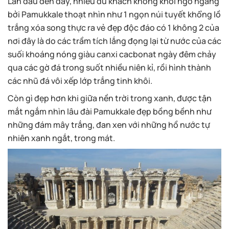
Lần đầu đến đây, nhiều du khách không khỏi ngỡ ngàng
bởi Pamukkale thoạt nhìn như 1 ngọn núi tuyết khổng lồ
trắng xóa song thực ra vẻ đẹp độc đáo có 1 không 2 của
nơi đây là do các trầm tích lắng đọng lại từ nước của các
suối khoáng nóng giàu canxi cacbonat ngày đêm chảy
qua các gờ đá trong suốt nhiều niên kỉ, rồi hình thành
các nhũ đá vôi xếp lớp trắng tinh khôi.
Còn gì đẹp hơn khi giữa nền trời trong xanh, được tận
mắt ngắm nhìn lâu đài Pamukkale đẹp bồng bềnh như
những đám mây trắng, đan xen với những hồ nước tự
nhiên xanh ngắt, trong mát.