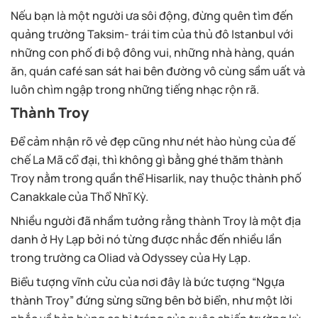
Nếu bạn là một người ưa sôi động, đừng quên tìm đến
quảng trường Taksim- trái tim của thủ đô Istanbul với
những con phố đi bộ đông vui, những nhà hàng, quán
ăn, quán café san sát hai bên đường vô cùng sầm uất và
luôn chìm ngập trong những tiếng nhạc rộn rã.
Thành Troy
Để cảm nhận rõ vẻ đẹp cũng như nét hào hùng của đế
chế La Mã cổ đại, thì không gì bằng ghé thăm thành
Troy nằm trong quần thể Hisarlik, nay thuộc thành phố
Canakkale của Thổ Nhĩ Kỳ.
Nhiều người đã nhầm tưởng rằng thành Troy là một địa
danh ở Hy Lạp bởi nó từng được nhắc đến nhiều lần
trong trường ca Oliad và Odyssey của Hy Lạp.
Biểu tượng vĩnh cửu của nơi đây là bức tượng “Ngựa
thành Troy” đứng sừng sững bên bờ biển, như một lời