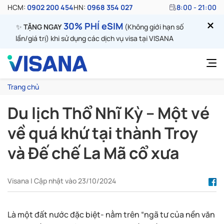
HCM:
0902 200 454
HN:
0968 354 027
8:00 - 21:00
30% PHÍ eSIM
✨
TẶNG NGAY
(Không giới hạn số
lần/giá trị) khi sử dụng các dịch vụ visa tại VISANA
Trang chủ
Du lịch Thổ Nhĩ Kỳ – Một vé
về quá khứ tại thành Troy
và Đế chế La Mã cổ xưa
Visana | Cập nhật vào 23/10/2024
Là một đất nước đặc biệt- nằm trên “ngã tư của nền văn