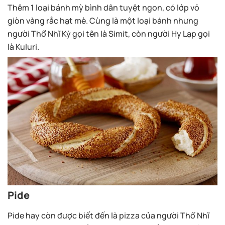
Thêm 1 loại bánh mỳ bình dân tuyệt ngon, có lớp vỏ
giòn vàng rắc hạt mè. Cùng là một loại bánh nhưng
người Thổ Nhĩ Kỳ gọi tên là Simit, còn người Hy Lạp gọi
là Kuluri.
Pide
Pide hay còn được biết đến là pizza của người Thổ Nhĩ
Kỳ, với lớp bánh dẹt rồi nướng trong lò bằng than củi.