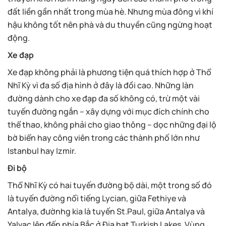
đất liền gần nhất trong mùa hè. Nhưng mùa đông vì khí
hậu không tốt nên phà và du thuyền cũng ngừng hoạt
động.
Xe đạp
Xe đạp không phải là phương tiện quá thích hợp ở Thổ
Nhĩ Kỳ vì đa số địa hình ở đây là đồi cao. Những làn
đường dành cho xe đạp đa số không có, trừ một vài
tuyến đường ngắn – xây dựng với mục đích chính cho
thể thao, không phải cho giao thông – dọc những đại lộ
bờ biển hay công viên trong các thành phố lớn như
Istanbul hay Izmir.
Đi bộ
Thổ Nhĩ Kỳ có hai tuyến đường bộ dài, một trong số đó
là tuyến đường nổi tiếng Lycian, giữa Fethiye và
Antalya, đườnhg kia là tuyến St.Paul, giữa Antalya và
Yalvac lên đến phía Bắc ở Địa hạt Turkish Lakes. Vùng