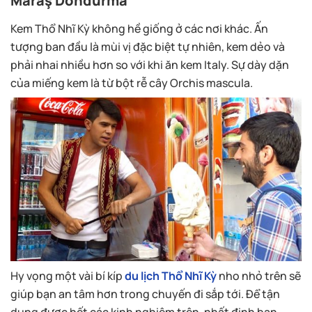
Kem Thổ Nhĩ Kỳ không hề giống ở các nơi khác. Ấn
tượng ban đầu là mùi vị đặc biệt tự nhiên, kem dẻo và
phải nhai nhiều hơn so với khi ăn kem Italy. Sự dày dặn
của miếng kem là từ bột rễ cây Orchis mascula.
Hy vọng một vài bí kíp
du lịch Thổ Nhĩ Kỳ
nho nhỏ trên sẽ
giúp bạn an tâm hơn trong chuyến đi sắp tới. Để tận
dụng được hết các kinh nghiệm trên, nhất định bạn