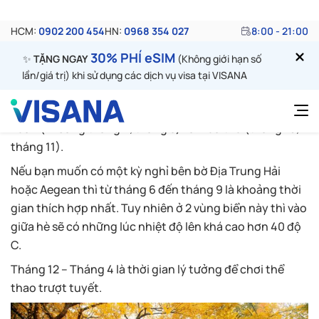
1. Kinh nghiệm du lịch Thổ Nhĩ Kỳ –
Khoảng thời gian lý tưởng
Là một đất nước rộng lớn với địa hình đa dạng, khí hậu
của Thổ Nhĩ Kỳ thay đổi tùy theo từng vùng và từng
mùa. Thời điểm thời tiết dễ chịu nhất thường vào mùa
xuân (khoảng tháng 4, tháng 5) và mùa thu (tháng 10,
tháng 11).
Nếu bạn muốn có một kỳ nghỉ bên bờ Địa Trung Hải
hoặc Aegean thì từ tháng 6 đến tháng 9 là khoảng thời
gian thích hợp nhất. Tuy nhiên ở 2 vùng biển này thì vào
giữa hè sẽ có những lúc nhiệt độ lên khá cao hơn 40 độ
C.
Tháng 12 – Tháng 4 là thời gian lý tưởng để chơi thể
thao trượt tuyết.