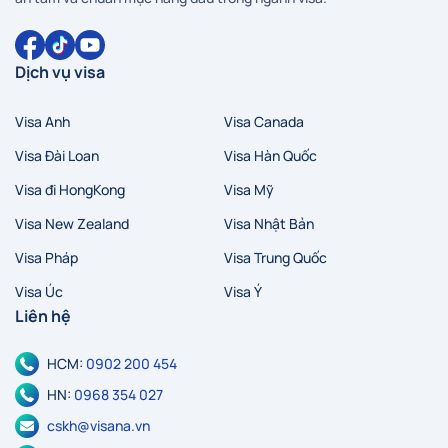
Dịch vụ visa
Visa Anh
Visa Canada
Visa Đài Loan
Visa Hàn Quốc
Visa đi HongKong
Visa Mỹ
Hà Nội
Hồ Chí Minh
Zalo
Messenger
Visa New Zealand
Visa Nhật Bản
Visa Pháp
Visa Trung Quốc
Visa Úc
Visa Ý
Liên hệ
HCM:
0902 200 454
HN:
0968 354 027
cskh@visana.vn
Tầng 23, Tòa nhà TASCO, Lô HH2-2, Đường Phạm Hùng,