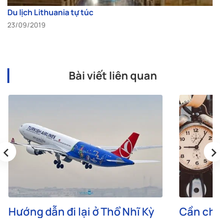
Du lịch Lithuania tự túc
23/09/2019
Bài viết liên quan
‹
›
Hướng dẫn đi lại ở Thổ Nhĩ Kỳ
Cần chu
du lịch 
Cập nhật: 23/10/2024