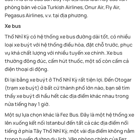
phòng bán vé của Turkish Airlines, Onur Air, Fly Air,
Pegasus Airlines, v.v. tại địa phương.
Xe bus
Thổ Nhĩ Kỳ có hệ thống xe bus đường dài tốt, có nhiều
loại xe buýt với hệ thống điều hòa, đặt chỗ trước, phục
vụ khá chất lượng với nhiều tuyến xe chính. Xe bus
thường đông đúc, cấm hút thuốc, một số còn cấm cả
điện thoại di động.
Đi lại bằng xe buýt ở Thổ Nhĩ Kỳ rất tiện lợi. Đến Otogar
(trạm xe buýt) ở bất cứ thành phố lớn nào, bạn sẽ tìm
thấy xe buýt đi hầu hết các địa điểm khác nhau trong
nửa tiếng hay 1 giờ.
Một sự lựa chọn khác là Fez Bus. Đây là một hệ thống xe
lên xuống kết nối Istanbul đến tất cả các địa điểm nổi
tiếng ở phía Tây Thổ Nhĩ Kỳ, một vài địa điểm không nằm
trong tuyến đường du lịch. Văn phòng chính của Fez