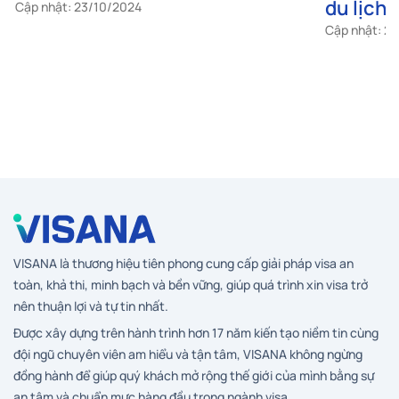
Cập nhật: 2
VISANA là thương hiệu tiên phong cung cấp giải pháp visa an
toàn, khả thi, minh bạch và bền vững, giúp quá trình xin visa trở
nên thuận lợi và tự tin nhất.
Được xây dựng trên hành trình hơn 17 năm kiến tạo niềm tin cùng
đội ngũ chuyên viên am hiểu và tận tâm, VISANA không ngừng
đồng hành để giúp quý khách mở rộng thế giới của mình bằng sự
an tâm và chuẩn mực hàng đầu trong ngành visa.