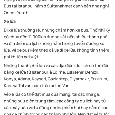
Bus tại Istanbul nằm ở Sultanahmet cạnh bên nhà nghỉ
Orient Youth.
Xe lửa
Đi xe lửa thường rẻ, nhưng chậm hơn xe bus. Thổ Nhĩ Kỳ
có chưa đến 11.000km đường sắt nên nhiều thành phố
và địa điểm du lịch không nằm trong tuyến đường xe
lửa. Vé xe bus kèm theo cả vé đi xe lửa, không tính thêm
phí khi lên xe buýt.
Những thành phố lớn và các địa điểm du lịch có thể đến
bằng xe lửa từ Istanbul là Edirne, Eskisehir, Denizli,
Konya, Adana, Kayseri, Gaziantep, Diyarbakir, Erzurum,
Kars và Tatvan nằm trên bờ hồ Van.
Vé xe lửa có thể đặt mua qua mạng, tại các nhà ga,
những bưu điện trung tâm, các công ty du lịch hay từ
các máy bán vé tự động nhưng hiếm hoi hay nằm ở các
nhà ga chính trong các thành phố lớn. Nên đặt vé trước