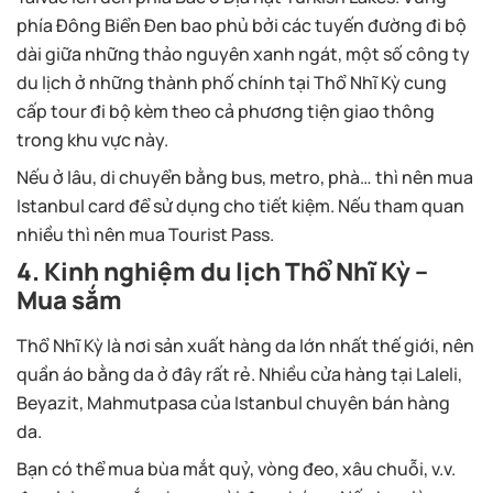
phía Đông Biển Đen bao phủ bởi các tuyến đường đi bộ
dài giữa những thảo nguyên xanh ngát, một số công ty
du lịch ở những thành phố chính tại Thổ Nhĩ Kỳ cung
cấp tour đi bộ kèm theo cả phương tiện giao thông
trong khu vực này.
Nếu ở lâu, di chuyển bằng bus, metro, phà… thì nên mua
Istanbul card để sử dụng cho tiết kiệm. Nếu tham quan
nhiều thì nên mua Tourist Pass.
4. Kinh nghiệm du lịch Thổ Nhĩ Kỳ –
Mua sắm
Thổ Nhĩ Kỳ là nơi sản xuất hàng da lớn nhất thế giới, nên
quần áo bằng da ở đây rất rẻ. Nhiều cửa hàng tại Laleli,
Beyazit, Mahmutpasa của Istanbul chuyên bán hàng
da.
Bạn có thể mua bùa mắt quỷ, vòng đeo, xâu chuỗi, v.v.
đem lại may mắn cho người đeo chúng. Nếu bạn là