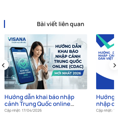
Bài viết liên quan
‹
›
Hướng dẫn khai báo nhập
Hướng d
cảnh Trung Quốc online
nhập cả
(CDAC) mới nhất 2026
công dâ
Cập nhật: 17/04/2026
Cập nhật: 1