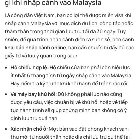
gì khi nhập cảnh vào Malaysia
Là công dân Việt Nam, bạn có lợi thế được miễn visa khi
nhập cảnh Malaysia với mục đích du lịch, công tác hoặc
thăm thân trong thời gian lưu trú tối đa 30 ngày. Tuy
nhiên, để quá trình nhập cảnh diễn ra suôn sẻ, bên cạnh
khai báo nhập cảnh online
, bạn cần chuẩn bị đầy đủ các
giấy tờ và lưu ý quan trọng sau:
Hộ chiếu hợp lệ:
Hộ chiếu của bạn phải còn hiệu lực
ít nhất 6 tháng tính từ ngày nhập cảnh vào Malaysia.
Hãy kiểm tra kỹ trước khi khởi hành để tránh rắc rối.
Vé máy bay khứ hồi:
Dù không phải lúc nào cũng
được yêu cầu, việc chuẩn bị vé khứ hồi hoặc vé tiếp
tục hành trình sẽ giúp chứng minh bạn không có ý
định lưu trú quá hạn.
Xác nhận chỗ ở:
Một bản sao đặt phòng khách sạn,
thư mời từ người thân hoặc địa chỉ lưu trú cụ thể tại