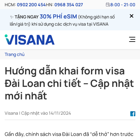
HCM:
0902 200 454
HN:
0968 354 027
8:00 - 21:00
30% PHÍ eSIM
✨
TẶNG NGAY
(Không giới hạn số
lần/giá trị) khi sử dụng các dịch vụ visa tại VISANA
Trang chủ
Hướng dẫn khai form visa
Đài Loan chi tiết – Cập nhật
mới nhất
Visana | Cập nhật vào 14/11/2024
Gần đây, chính sách visa Đài Loan đã “dễ thở” hơn trước