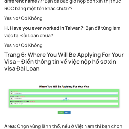
different name??:
Bạn đã bao giờ nộp đơn xin thị thực
ROC bằng một tên khác chưa??
Yes No/ Có Không
H. Have you ever worked in Taiwan?:
Bạn đã từng làm
việc tại Đài Loan chưa?
Yes No/ Có Không
Trang 6: Where You Will Be Applying For Your
Visa – Điền thông tin về việc nộp hồ sơ xin
visa Đài Loan
Area:
Chọn vùng lãnh thổ, nếu ở Việt Nam thì bạn chọn