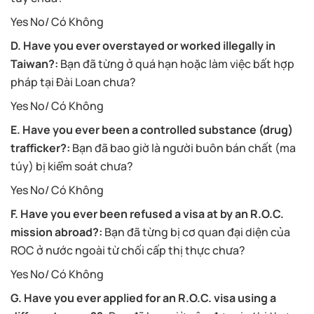
Yes No/ Có Không
D. Have you ever overstayed or worked illegally in
Taiwan?:
Bạn đã từng ở quá hạn hoặc làm việc bất hợp
pháp tại Đài Loan chưa?
Yes No/ Có Không
E. Have you ever been a controlled substance (drug)
trafficker?:
Bạn đã bao giờ là người buôn bán chất (ma
túy) bị kiểm soát chưa?
Yes No/ Có Không
F. Have you ever been refused a visa at by an R.O.C.
mission abroad?:
Bạn đã từng bị cơ quan đại diện của
ROC ở nước ngoài từ chối cấp thị thực chưa?
Yes No/ Có Không
G. Have you ever applied for an R.O.C. visa using a