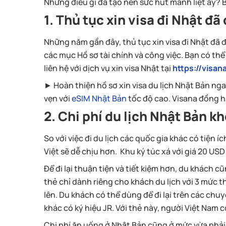
Những điều gì đã tạo nên sức hút mãnh liệt ấy? B
1. Thủ tục xin visa đi Nhật đ
Những năm gần đây, thủ tục xin visa đi Nhật đã 
các mục Hồ sơ tài chính và công việc. Bạn có thể
liên hệ với dịch vụ xin visa Nhật tại
https://visan
► Hoàn thiện hồ sơ xin visa du lịch Nhật Bản n
vẹn với
eSIM Nhật Bản
tốc độ cao. Visana đồng h
2.
Chi phí du lịch Nhật Bản k
So với việc đi du lịch các quốc gia khác có tiện 
Việt sẽ dễ chịu hơn. Khu ký túc xá với giá 20 US
Để đi lại thuận tiện và tiết kiệm hơn, du khách cũ
thẻ chỉ dành riêng cho khách du lịch với 3 mức th
lên. Du khách có thể dùng để đi lại trên các ch
khác có ký hiệu JR. Với thẻ này, người Việt Nam c
Chi phí ăn uống ở Nhật Bản cũng ở mức vừa phải