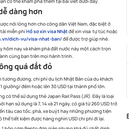
ạn có thể khám phá thêm tại bài viết dưới đây.
ã dễ dàng hơn
được nới lỏng hơn cho công dân Việt Nam, đặc biệt ở
 tải miễn phí
Hồ sơ xin visa Nhật
để xin visa tự túc hoặc
a.vn/dich-vu/visa-nhat-ban/
để được trợ giúp nhé.
gay hôm nay và khám phá đất nước này một cách trọn
ành cùng bạn trên mọi hành trình.
hông quá đắt đỏ
ích tương đương, chi phí du lịch Nhật Bản của du khách
D 1 giường/ đêm hoặc lên 30 USD tại thành phố lớn.
ng có thể sử dụng thẻ Japan Rail Pass (JR). Đây là loại
ời hạn sử dụng là 7, 14 và 21 ngày, có giá từ 260 USD trở
uyến tàu cao tốc, phà, xe buýt hay những phương tiện
ó thể tiết kiệm được hàng nghìn USD chi phí đi lại.
. 1 hộp cơm Bento đơn giản nhưng khá đủ chất dinh