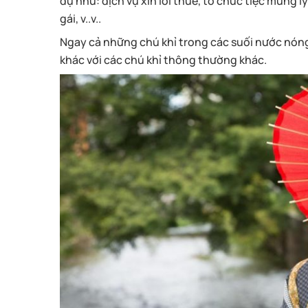
dụ như: dịch vụ xin lỗi thuê, tổ chức tiệc mừng 
gái, v..v..
Ngay cả những chú khỉ trong các suối nước nó
khác với các chú khỉ thông thường khác.