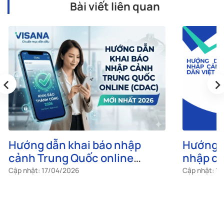
Bài viết liên quan
‹
›
Hướng dẫn khai báo nhập
Hướng d
cảnh Trung Quốc online
nhập cả
(CDAC) mới nhất 2026
công dâ
Cập nhật: 17/04/2026
Cập nhật: 1