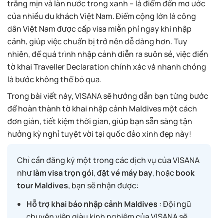
trắng mịn và làn nước trong xanh – là điểm đến mơ ước
của nhiều du khách Việt Nam. Điểm cộng lớn là công
dân Việt Nam được cấp visa miễn phí ngay khi nhập
cảnh, giúp việc chuẩn bị trở nên dễ dàng hơn. Tuy
nhiên, để quá trình nhập cảnh diễn ra suôn sẻ, việc điền
tờ khai Traveller Declaration chính xác và nhanh chóng
là bước không thể bỏ qua.
Trong bài viết này, VISANA sẽ hướng dẫn bạn từng bước
để hoàn thành tờ khai nhập cảnh Maldives một cách
đơn giản, tiết kiệm thời gian, giúp bạn sẵn sàng tận
hưởng kỳ nghỉ tuyệt vời tại quốc đảo xinh đẹp này!
Chỉ cần đăng ký một trong các dịch vụ của VISANA
như
làm visa trọn gói
,
đặt vé máy bay
, hoặc
book
tour Maldives
, bạn sẽ nhận được:
Hỗ trợ khai báo nhập cảnh Maldives
: Đội ngũ
chuyên viên giàu kinh nghiệm của VISANA sẽ