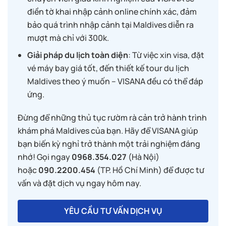
điền tờ khai nhập cảnh online chính xác, đảm
bảo quá trình nhập cảnh tại Maldives diễn ra
mượt mà chỉ với 300k.
Giải pháp du lịch toàn diện
: Từ việc xin visa, đặt
vé máy bay giá tốt, đến thiết kế tour du lịch
Maldives theo ý muốn – VISANA đều có thể đáp
ứng.
Đừng để những thủ tục rườm rà cản trở hành trình
khám phá Maldives của bạn. Hãy để VISANA giúp
bạn biến kỳ nghỉ trở thành một trải nghiệm đáng
nhớ! Gọi ngay
0968.354.027
(Hà Nội)
hoặc
090.2200.454
(TP. Hồ Chí Minh) để được tư
vấn và đặt dịch vụ ngay hôm nay.
YÊU CẦU TƯ VẤN DỊCH VỤ