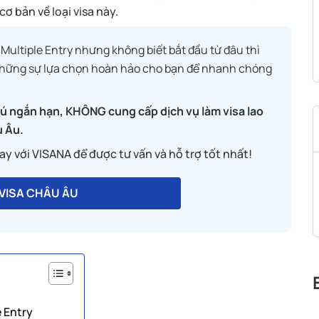
ơ bản về loại visa này.
ultiple Entry nhưng không biết bắt đầu từ đâu thì
 những sự lựa chọn hoàn hảo cho bạn để nhanh chóng
trú ngắn hạn, KHÔNG cung cấp dịch vụ làm visa lao
u Âu.
gay với VISANA để được tư vấn và hỗ trợ tốt nhất!
 VISA CHÂU ÂU
e Entry