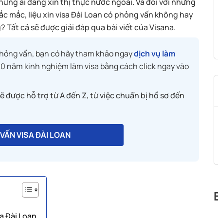
hững ai đang xin thị thực nước ngoài. Và đối với những
hắc mắc, liệu xin visa Đài Loan có phỏng vấn không hay
 Tất cả sẽ được giải đáp qua bài viết của Visana.
phỏng vấn, bạn có hãy tham khảo ngay
dịch vụ làm
n 10 năm kinh nghiệm làm visa bằng cách click ngay vào
ẽ được hỗ trợ từ A đến Z, từ việc chuẩn bị hồ sơ đến
VẤN VISA ĐÀI LOAN
a Đài Loan