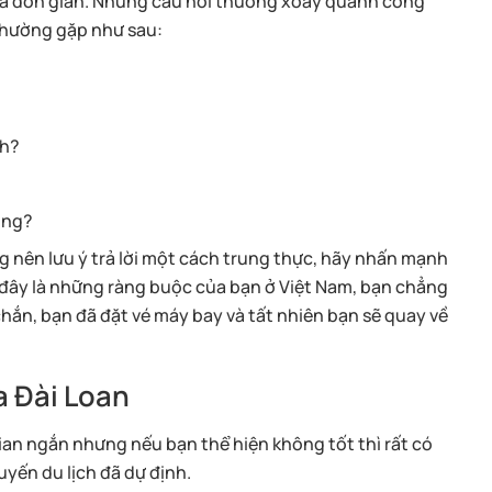
khá đơn giản. Những câu hỏi thường xoay quanh công
 thường gặp như sau:
nh?
ông?
 nên lưu ý trả lời một cách trung thực, hãy nhấn mạnh
à đây là những ràng buộc của bạn ở Việt Nam, bạn chẳng
c chắn, bạn đã đặt vé máy bay và tất nhiên bạn sẽ quay về
a Đài Loan
ian ngắn nhưng nếu bạn thể hiện không tốt thì rất có
uyến du lịch đã dự định.