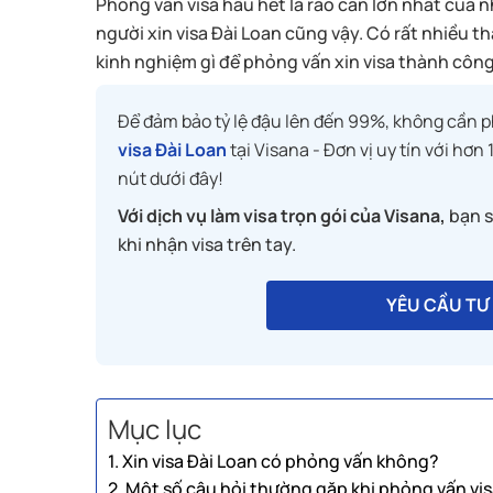
Phỏng vấn visa hầu hết là rào cản lớn nhất của n
người xin visa Đài Loan cũng vậy. Có rất nhiều t
kinh nghiệm gì để phỏng vấn xin visa thành công?
Để đảm bảo tỷ lệ đậu lên đến 99%, không cần 
visa Đài Loan
tại Visana - Đơn vị uy tín với hơ
nút dưới đây!
Với dịch vụ làm visa trọn gói của Visana,
bạn s
khi nhận visa trên tay.
YÊU CẦU TƯ 
Mục lục
1. Xin visa Đài Loan có phỏng vấn không?
2. Một số câu hỏi thường gặp khi phỏng vấn vis