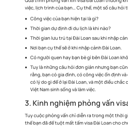
Quá trình phỏng vấn xin visa Đài Loan thường 
việc, lịch trình của bạn… Cụ thể, một số câu hỏi
Công việc của bạn hiện tại là gì?
Thời gian dự định đi du lịch là khi nào?
Thời gian lưu trú tại Đài Loan sau khi nhập cả
Nơi bạn cụ thể sẽ ở khi nhập cảnh Đài Loan.
Có người quen hay bạn bè gì bên Đài Loan kh
Tuy là những câu hỏi đơn giản nhưng bạn cũng
rằng, bạn có gia đình, có công việc ổn định v
có lý do gì để ở lại Đài Loan, và một điều chắ
Việt Nam sinh sống và làm việc.
3. Kinh nghiệm phỏng vấn vis
Tuy cuộc phỏng vấn chỉ diễn ra trong một thời g
thể bạn đã để tuột mất tấm visa Đài Loan cho ch