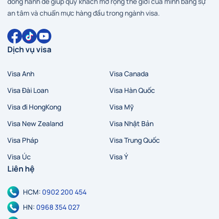
đồng hành để giúp quý khách mở rộng thế giới của mình bằng sự
an tâm và chuẩn mực hàng đầu trong ngành visa.
Dịch vụ visa
Visa Anh
Visa Canada
Hà Nội
Hồ Chí Minh
Zalo
Messenger
Visa Đài Loan
Visa Hàn Quốc
Visa đi HongKong
Visa Mỹ
Visa New Zealand
Visa Nhật Bản
Visa Pháp
Visa Trung Quốc
Visa Úc
Visa Ý
Liên hệ
HCM:
0902 200 454
HN:
0968 354 027