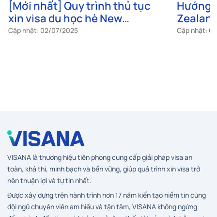
[Mới nhất] Quy trình thủ tục
Hướng d
xin visa du học hè New
Zealand
Zealand
tiết nhấ
Cập nhật: 02/07/2025
Cập nhật: 0
VISANA là thương hiệu tiên phong cung cấp giải pháp visa an
toàn, khả thi, minh bạch và bền vững, giúp quá trình xin visa trở
nên thuận lợi và tự tin nhất.
Được xây dựng trên hành trình hơn 17 năm kiến tạo niềm tin cùng
đội ngũ chuyên viên am hiểu và tận tâm, VISANA không ngừng