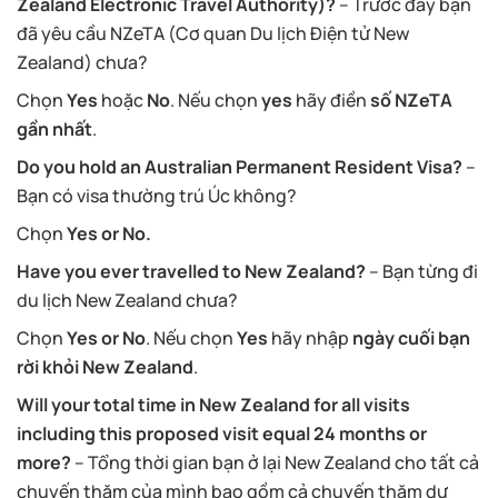
Zealand Electronic Travel Authority)?
– Trước đây bạn
đã yêu cầu NZeTA (Cơ quan Du lịch Điện tử New
Zealand) chưa?
Chọn
Yes
hoặc
No
. Nếu chọn
yes
hãy điền
số NZeTA
gần nhất
.
Do you hold an Australian Permanent Resident Visa?
–
Bạn có visa thường trú Úc không?
Chọn
Yes or No.
Have you ever travelled to New Zealand?
– Bạn từng đi
du lịch New Zealand chưa?
Chọn
Yes or No
. Nếu chọn
Yes
hãy nhập
ngày cuối bạn
rời khỏi New Zealand
.
Will your total time in New Zealand for all visits
including this proposed visit equal 24 months or
more?
– Tổng thời gian bạn ở lại New Zealand cho tất cả
chuyến thăm của mình bao gồm cả chuyến thăm dự