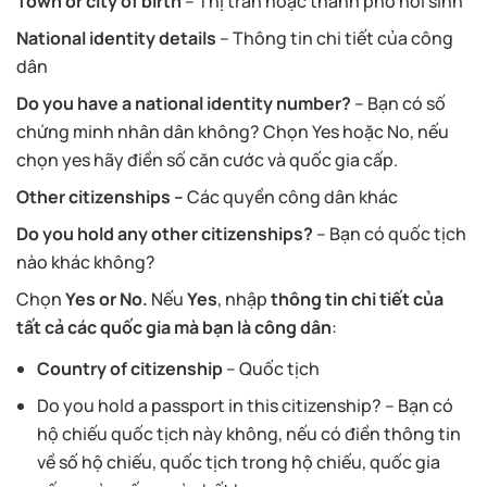
Town or city of birth
– Thị trấn hoặc thành phố nơi sinh
National identity details
– Thông tin chi tiết của công
dân
Do you have a national identity number?
– Bạn có số
chứng minh nhân dân không? Chọn Yes hoặc No, nếu
chọn yes hãy điền số căn cước và quốc gia cấp.
Other citizenships –
Các quyền công dân khác
Do you hold any other citizenships?
– Bạn có quốc tịch
nào khác không?
Chọn
Yes or No.
Nếu
Yes
, nhập
thông tin chi tiết của
tất cả các quốc gia mà bạn là công dân
:
Country of citizenship
– Quốc tịch
Do you hold a passport in this citizenship? – Bạn có
hộ chiếu quốc tịch này không, nếu có điền thông tin
về số hộ chiếu, quốc tịch trong hộ chiếu, quốc gia