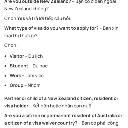
Are you outside New Zealand?
– Bạn có ở bên ngoài
New Zealand không?
Chọn
Yes
và trả lời tiếp câu hỏi.
What type of visa do you want to apply for?
– Bạn xin
loại thị thực gì?
Chọn:
Visitor
– Du lịch
Student
– Du học
Work
– Làm việc
Group
– Nhóm
Partner or child of a New Zealand citizen, resident or
visa holder
– Kết hôn hoặc nhận con nuôi
Are you a citizen or permanent resident of Australia or
a citizen of a visa waiver country?
– Bạn có phải công