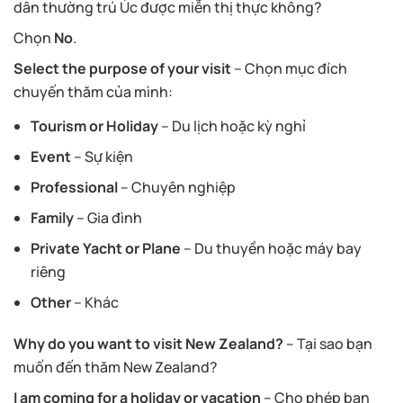
dân thường trú Úc được miễn thị thực không?
Chọn
No
.
Select the purpose of your visit
– Chọn mục đích
chuyến thăm của mình:
Tourism or Holiday
– Du lịch hoặc kỳ nghỉ
Event
– Sự kiện
Professional
– Chuyên nghiệp
Family
– Gia đình
Private Yacht or Plane
– Du thuyền hoặc máy bay
riêng
Other
– Khác
Why do you want to visit New Zealand?
– Tại sao bạn
muốn đến thăm New Zealand?
I am coming for a holiday or vacation
– Cho phép bạn