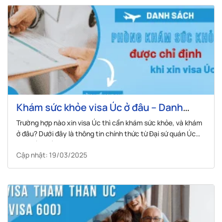
Khám sức khỏe visa Úc ở đâu – Danh
sách 5 phòng khám được chỉ định
Trường hợp nào xin visa Úc thì cần khám sức khỏe, và khám
ở đâu? Dưới đây là thông tin chính thức từ Đại sứ quán Úc
bạn cần biết.
Cập nhật: 19/03/2025