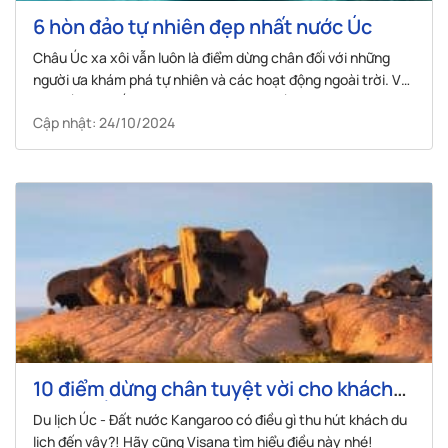
6 hòn đảo tự nhiên đẹp nhất nước Úc
Châu Úc xa xôi vẫn luôn là điểm dừng chân đối với những
người ưa khám phá tự nhiên và các hoạt động ngoài trời. Và
chuyến đi tới Úc sẽ thực sự phí phạm nếu như bạn chưa đặt
Cập nhật: 24/10/2024
chân và check-in tại 6 hòn đảo này.
10 điểm dừng chân tuyệt vời cho khách
du lịch Úc
Du lịch Úc - Đất nước Kangaroo có điều gì thu hút khách du
lịch đến vậy?! Hãy cũng Visana tìm hiểu điều này nhé!