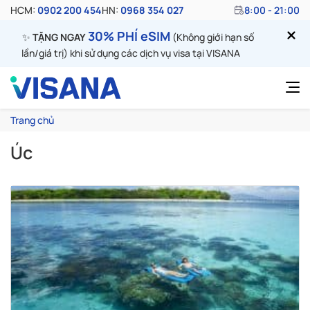
HCM:
0902 200 454
HN:
0968 354 027
8:00 - 21:00
30% PHÍ eSIM
✨
TẶNG NGAY
(Không giới hạn số
lần/giá trị) khi sử dụng các dịch vụ visa tại VISANA
Trang chủ
Úc