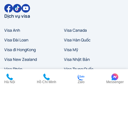
Dịch vụ visa
Visa Anh
Visa Canada
Visa Đài Loan
Visa Hàn Quốc
Visa đi HongKong
Visa Mỹ
Visa New Zealand
Visa Nhật Bản
Visa Pháp
Visa Trung Quốc
Visa Úc
Visa Ý
Hà Nội
Hồ Chí Minh
Zalo
Messenger
Liên hệ
HCM:
0902 200 454
HN:
0968 354 027
cskh@visana.vn
Tầng 23, Tòa nhà TASCO, Lô HH2-2, Đường Phạm Hùng,