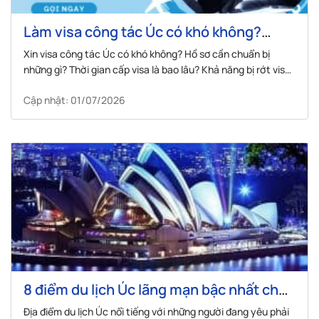
Làm visa công tác Úc có khó không?
Hướng dẫn chi tiết thủ tục và hồ sơ
Xin visa công tác Úc có khó không? Hồ sơ cần chuẩn bị
những gì? Thời gian cấp visa là bao lâu? Khả năng bị rớt visa
là bao nhiêu?
Cập nhật: 01/07/2026
8 điểm du lịch Úc lãng mạn bậc nhất cho
đôi lứa
Địa điểm du lịch Úc nổi tiếng với những người đang yêu phải