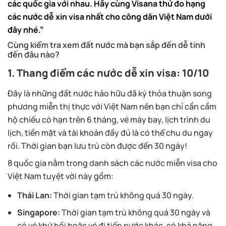
các quốc gia với nhau. Hãy cùng Visana thử đo hạng
các nước dễ xin visa nhất cho công dân Việt Nam dưới
đây nhé.”
Cùng kiểm tra xem đất nước mà bạn sắp đến dễ tính
đến đâu nào?
1. Thang điểm các nước dễ xin visa: 10/10
Đây là những đất nước hảo hữu đã ký thỏa thuận song
phương miễn thị thực với Việt Nam nên bạn chỉ cần cầm
hộ chiếu có hạn trên 6 tháng, vé máy bay, lịch trình du
lịch, tiền mặt và tài khoản đầy đủ là có thể chu du ngay
rồi. Thời gian bạn lưu trú còn được đến 30 ngày!
8 quốc gia nằm trong danh sách các nước miễn visa cho
Việt Nam tuyệt vời này gồm:
Thái Lan:
Thời gian tạm trú không quá 30 ngày.
Singapore:
Thời gian tạm trú không quá 30 ngày và
có vé khứ hồi hoặc vé đi tiếp nước khác, có khả năng