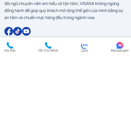
đội ngũ chuyên viên am hiểu và tận tâm, VISANA không ngừng
đồng hành để giúp quý khách mở rộng thế giới của mình bằng sự
an tâm và chuẩn mực hàng đầu trong ngành visa.
Dịch vụ visa
Hà Nội
Hồ Chí Minh
Zalo
Messenger
Visa Anh
Visa Canada
Visa Đài Loan
Visa Hàn Quốc
Visa đi HongKong
Visa Mỹ
Visa New Zealand
Visa Nhật Bản
Visa Pháp
Visa Trung Quốc
Visa Úc
Visa Ý
Liên hệ
HCM:
0902 200 454