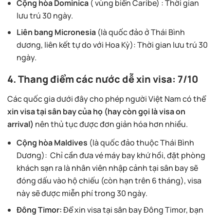
Cộng hòa Dominica
( vùng biển Caribe) : Thời gian
lưu trú 30 ngày.
Liên bang Micronesia
(là quốc đảo ở Thái Bình
dương, liên kết tự do với Hoa Kỳ): Thời gian lưu trú 30
ngày.
4. Thang điểm các nước dễ xin visa: 7/10
Các quốc gia dưới đây cho phép người Việt Nam có thể
xin visa tại sân bay của họ (hay còn gọi là visa on
arrival)
nên thủ tục được đơn giản hóa hơn nhiều.
Cộng hòa Maldives
(là quốc đảo thuộc Thái Bình
Dương): Chỉ cần đưa vé máy bay khứ hồi, đặt phòng
khách sạn ra là nhân viên nhập cảnh tại sân bay sẽ
đóng dấu vào hộ chiếu (còn hạn trên 6 tháng), visa
này sẽ được miễn phí trong 30 ngày.
Đông Timor:
Để xin visa tại sân bay Đông Timor, bạn