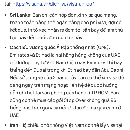
tại:
https://visana.vn/dich-vu/visa-an-do/
Sri Lanka:
Bạn chỉ cần nộp đơn xin visa qua mạng,
thanh toán bằng thẻ ngân hàng cho phí visa, đợi có
kết quả, in tờ xác nhận ra đem tới sân bay để làm thủ
tục bay đến quốc đảo của trà này.
Các tiểu vương quốc Ả Rập thống nhất
(UAE):
Emirates và Etihad là hai hãng hàng không của UAE
có đường bay từ Việt Nam hiện nay. Emirates thì bay
thẳng đến Dubai trong khi Etihad bay đến Abu Dabhi.
Nếu sử dụng vé của 2 hãng này bạn có thể xin visa dễ
dàng ngay trên mạng hoặc liên hệ để được hướng
dẫn chi tiết tại văn phòng của hãng ở TP HCM. Bạn
cũng có thể mua các gói Stop Over không quá 96
tiếng bao trọn gói visa nếu đi đâu đó mà quá cảnh ở
UAE.
Iran:
Hộ chiếu phổ thông Việt Nam có thể lấy visa tại