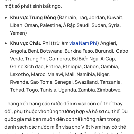
một số phát sinh bất ngờ.
Khu vực Trung Đông
(Bahrain, Iraq, Jordan, Kuwait,
Liban, Oman, Palestine, Ả Rập Saudi, Sudan, Syria,
Yemen)
Khu vực Châu Phi
(trừ làm
visa Nam Phi
) Angieri,
Angola, Beni, Botswana, Burkina Faso, Burundi, Cabo
Verde, Trung Phi, Comoros, Bờ Biển Ngà, Ai Cập,
Ghine Xích đạo, Eritrea, Ethiopia, Gabon, Gambia,
Lexotho, Maroc, Malawi, Mali, Namibia, Niger,
Rwanda, Sao Tome, Senegal, Swaziland, Tanzania,
Tchad, Togo, Tunisia, Uganda, Zambia, Zimbabwe.
Thang xếp hạng các nước dễ xin visa còn có thể thay
đổi, phụ thuộc vào từng trường hợp và hồ sơ cụ thể. Dù
quốc gia mà bạn muốn đến có thể không nằm trong
danh sách các nước miễn visa cho Việt Nam hay có thể