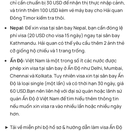
chỉ cần chuẩn bị 30 USD để nhận thị thực nhập cảnh,
và trình thêm 100 USD kèm vé máy bay cho Hải quan
Đông Timor kiểm tra thôi.
Nepal:
Để xin visa tại sân bay Nepal, bạn cần đóng lệ
phí visa (20 USD cho visa 15 ngày) ngay tại sân bay
Kathmandu. Hải quan có thể yêu cầu thêm 2 ảnh thẻ
cỡ giống hộ chiếu và 1 trang trống.
Ấn Độ:
Việt Nam là một trong số ít các nước được
phép xin visa tại sân bay ở Ấn Độ như Delhi, Mumbai,
Chennai và Kolkata. Tuy nhiên visa xin tại sân bay Ấn
Độ là loại single (một lần) và có thời hạn 30 ngày, giá
60 USD.Bạn nên liên hệ với đại sứ quán hoặc lãnh sứ
quán Ấn Độ ở Việt Nam để tìm hiểu thêm thông tin
nếu muốn xin visa ra vào nhiều lần hoặc nhiều ngày
hơn.
► Tải về miễn phí bộ hồ sơ & hướng dẫn làm visa Ấn Độ