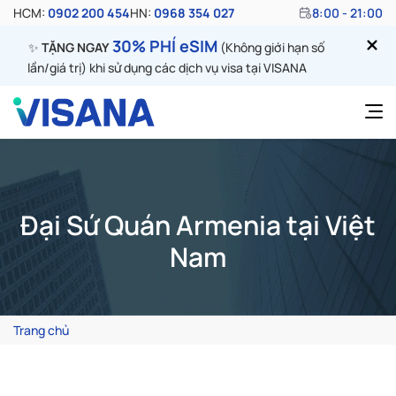
HCM:
0902 200 454
HN:
0968 354 027
8:00 - 21:00
30% PHÍ eSIM
✨
TẶNG NGAY
(Không giới hạn số
lần/giá trị) khi sử dụng các dịch vụ visa tại VISANA
Đại Sứ Quán Armenia tại Việt
Nam
Trang chủ