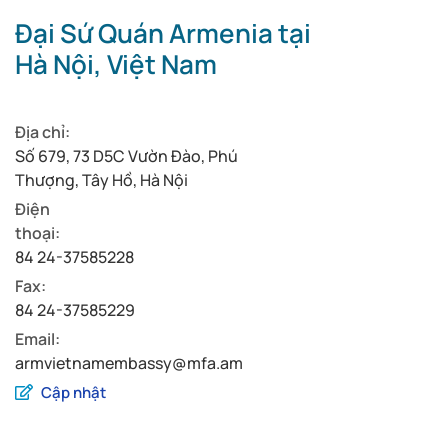
Đại Sứ Quán Armenia tại
Hà Nội, Việt Nam
Địa chỉ:
Số 679, 73 D5C Vườn Đào, Phú
Thượng, Tây Hồ, Hà Nội
Điện
thoại:
84 24-37585228
Fax:
84 24-37585229
Email:
armvietnamembassy@mfa.am
Cập nhật