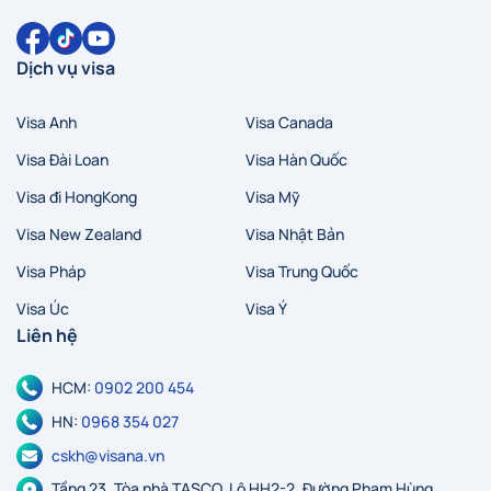
Dịch vụ visa
Visa Anh
Visa Canada
Visa Đài Loan
Visa Hàn Quốc
Visa đi HongKong
Visa Mỹ
Visa New Zealand
Visa Nhật Bản
Visa Pháp
Visa Trung Quốc
Visa Úc
Visa Ý
Liên hệ
HCM:
0902 200 454
HN:
0968 354 027
cskh@visana.vn
Tầng 23, Tòa nhà TASCO, Lô HH2-2, Đường Phạm Hùng,