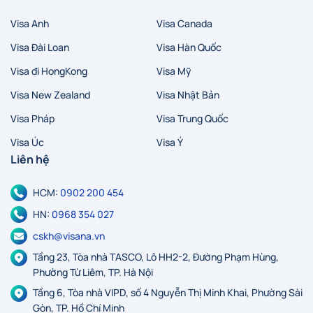
Visa Anh
Visa Canada
Visa Đài Loan
Visa Hàn Quốc
Visa đi HongKong
Visa Mỹ
Visa New Zealand
Visa Nhật Bản
Visa Pháp
Visa Trung Quốc
Visa Úc
Visa Ý
Liên hệ
HCM:
0902 200 454
HN:
0968 354 027
cskh@visana.vn
Tầng 23, Tòa nhà TASCO, Lô HH2-2, Đường Phạm Hùng,
Phường Từ Liêm, TP. Hà Nội
Tầng 6, Tòa nhà VIPD, số 4 Nguyễn Thị Minh Khai, Phường Sài
Gòn, TP. Hồ Chí Minh