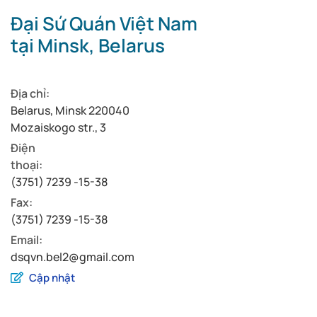
Đại Sứ Quán Việt Nam
tại Minsk, Belarus
Địa chỉ:
Belarus, Minsk 220040
Mozaiskogo str., 3
Điện
thoại:
(3751) 7239 -15-38
Fax:
(3751) 7239 -15-38
Email:
dsqvn.bel2@gmail.com
Cập nhật