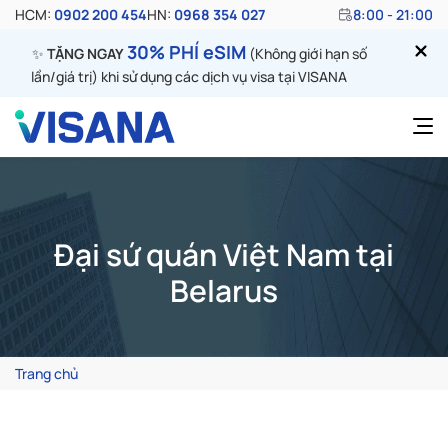
HCM:
0902 200 454
HN:
0968 354 027
8:00 - 21:00
30% PHÍ eSIM
✨
TẶNG NGAY
(Không giới hạn số
lần/giá trị) khi sử dụng các dịch vụ visa tại VISANA
Đại sứ quán Việt Nam tại
Belarus
Trang chủ