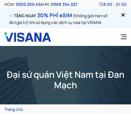
HCM:
0902 200 454
HN:
0968 354 027
8:00 - 21:00
30% PHÍ eSIM
✨
TẶNG NGAY
(Không giới hạn số
lần/giá trị) khi sử dụng các dịch vụ visa tại VISANA
Đại sứ quán Việt Nam tại Đan
Mạch
Trang chủ