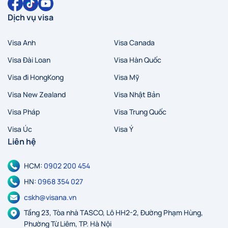
Dịch vụ visa
Visa Anh
Visa Canada
Visa Đài Loan
Visa Hàn Quốc
Visa đi HongKong
Visa Mỹ
Visa New Zealand
Visa Nhật Bản
Visa Pháp
Visa Trung Quốc
Visa Úc
Visa Ý
Liên hệ
HCM:
0902 200 454
HN:
0968 354 027
cskh@visana.vn
Tầng 23, Tòa nhà TASCO, Lô HH2-2, Đường Phạm Hùng,
Phường Từ Liêm, TP. Hà Nội