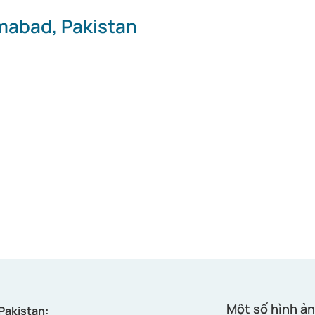
amabad, Pakistan
Một số hình ản
 Pakistan: