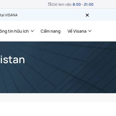
Giờ làm việc:
8:00 - 21:00
 tại VISANA
ông tin hữu ích
Cẩm nang
Về Visana
istan