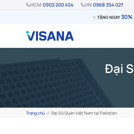
HCM:
0902 200 454
HN:
0968 354 027
30% 
✨
TẶNG NGAY
Đại 
Trang chủ
Đại Sứ Quán Việt Nam tại Pakistan