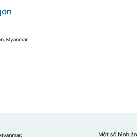
gon
o​n, Myanmar
Một số hình ản
i Myanmar: