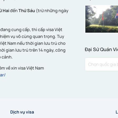
ứ Hai
đến
Thứ Sáu
(trừ những ngày
đang cung cấp, thì cấp visa Việt
hiệm vụ vô cùng quan trọng. Tuy
iệt Nam nếu thời gian lưu trú cho
Đại Sứ Quán Vi
ời gian lưu trú trên 14 ngày, công
 cảnh.
m về xin visa Việt Nam
ar/
Dịch vụ visa
L