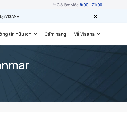
Giờ làm việc:
8:00 - 21:00
 tại VISANA
ông tin hữu ích
Cẩm nang
Về Visana
yanmar