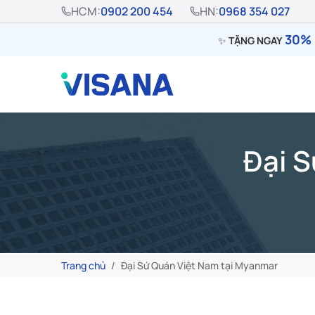
HCM:
0902 200 454
HN:
0968 354 027
30% 
✨
TẶNG NGAY
Đại S
Trang chủ
Đại Sứ Quán Việt Nam tại Myanmar