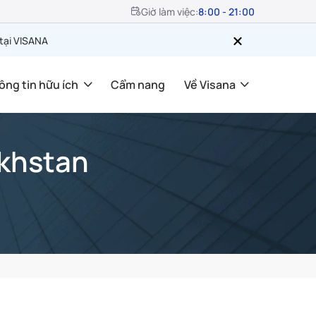
Giờ làm việc:
8:00 - 21:00
 tại VISANA
ông tin hữu ích
Cẩm nang
Về Visana
akhstan