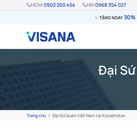
HCM:
0902 200 454
HN:
0968 354 027
30% 
✨
TẶNG NGAY
Đại Sứ
Trang chủ
Đại Sứ Quán Việt Nam tại Kazakhstan