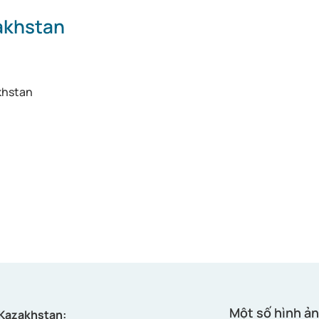
zakhstan
akhstan
Một số hình ản
i Kazakhstan: