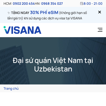
HCM:
0902 200 454
HN:
0968 354 027
8:00 - 21:00
30% PHÍ eSIM
✨
TẶNG NGAY
(Không giới hạn số
lần/giá trị) khi sử dụng các dịch vụ visa tại VISANA
Đại sứ quán Việt Nam tại
Uzbekistan
Trang chủ