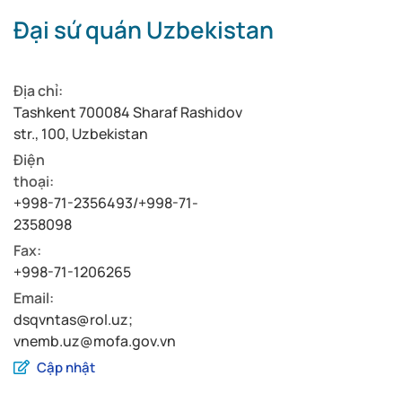
Đại sứ quán Uzbekistan
Địa chỉ:
Tashkent 700084 Sharaf Rashidov
str., 100, Uzbekistan
Điện
thoại:
+998-71-2356493/+998-71-
2358098
Fax:
+998-71-1206265
Email:
dsqvntas@rol.uz
;
vnemb.uz@mofa.gov.vn
Cập nhật