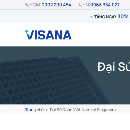
HCM:
0902 200 454
HN:
0968 354 027
30% 
✨
TẶNG NGAY
Đại S
Trang chủ
Đại Sứ Quán Việt Nam tại Singapore