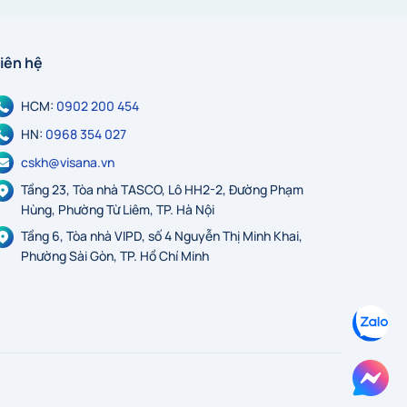
iên hệ
HCM:
0902 200 454
HN:
0968 354 027
cskh@visana.vn
Tầng 23, Tòa nhà TASCO, Lô HH2-2, Đường Phạm
Hùng, Phường Từ Liêm, TP. Hà Nội
Tầng 6, Tòa nhà VIPD, số 4 Nguyễn Thị Minh Khai,
Phường Sài Gòn, TP. Hồ Chí Minh