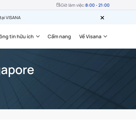
Giờ làm việc:
8:00 - 21:00
 tại VISANA
ông tin hữu ích
Cẩm nang
Về Visana
gapore