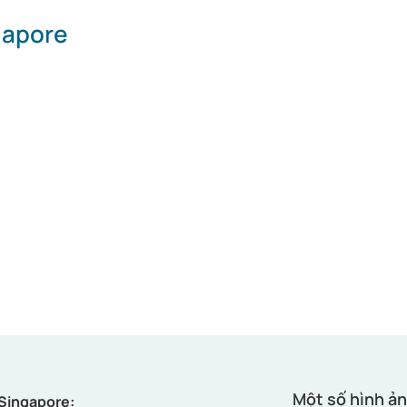
gapore
Một số hình ản
 Singapore: