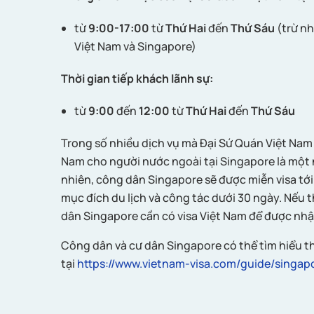
từ
9:00-17:00
từ
Thứ Hai
đến
Thứ Sáu
(trừ nh
Việt Nam và Singapore)
Thời gian tiếp khách lãnh sự:
từ
9:00
đến
12:00
từ
Thứ Hai
đến
Thứ Sáu
Trong số nhiều dịch vụ mà Đại Sứ Quán Việt Nam 
Nam cho người nước ngoài tại Singapore là một 
nhiên, công dân Singapore sẽ được miễn visa tới
mục đích du lịch và công tác dưới 30 ngày. Nếu t
dân Singapore cần có visa Việt Nam để được nh
Công dân và cư dân Singapore có thể tìm hiểu th
tại
https://www.vietnam-visa.com/guide/singap