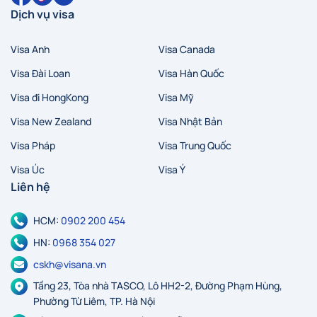
Dịch vụ visa
Visa Anh
Visa Canada
Visa Đài Loan
Visa Hàn Quốc
Visa đi HongKong
Visa Mỹ
Visa New Zealand
Visa Nhật Bản
Visa Pháp
Visa Trung Quốc
Visa Úc
Visa Ý
Liên hệ
HCM:
0902 200 454
HN:
0968 354 027
cskh@visana.vn
Tầng 23, Tòa nhà TASCO, Lô HH2-2, Đường Phạm Hùng,
Phường Từ Liêm, TP. Hà Nội