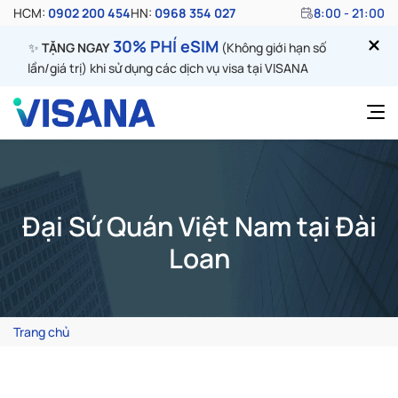
HCM:
0902 200 454
HN:
0968 354 027
8:00 - 21:00
30% PHÍ eSIM
✨
TẶNG NGAY
(Không giới hạn số
lần/giá trị) khi sử dụng các dịch vụ visa tại VISANA
Đại Sứ Quán Việt Nam tại Đài
Loan
Trang chủ