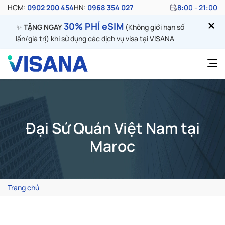
HCM:
0902 200 454
HN:
0968 354 027
8:00 - 21:00
30% PHÍ eSIM
✨
TẶNG NGAY
(Không giới hạn số
lần/giá trị) khi sử dụng các dịch vụ visa tại VISANA
Đại Sứ Quán Việt Nam tại
Maroc
Trang chủ