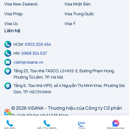
Visa New Zealand
Visa Nhật Bản
Visa Pháp
Visa Trung Quốc
Visa Úc
Visa Ý
Liên hệ
HCM:
0902 200 454
HN:
0968 354 027
cskh@visana.vn
Tầng 23, Tòa nhà TASCO, Lô HH2-2, Đường Phạm Hùng,
Phường Từ Liêm, TP. Hà Nội
Tầng 6, Tòa nhà VIPD, số 4 Nguyễn Thị Minh Khai, Phường Sài
Gòn, TP. Hồ Chí Minh
© 2026 VISANA – Thương hiệu của Công ty Cổ phần
Du lịch Khám phá Việt Nam
Hà Nội
Hồ Chí Minh
Zalo
Messenger