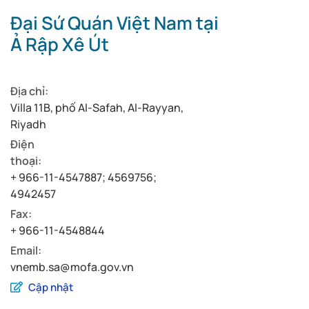
Đại Sứ Quán Việt Nam tại
Ả Rập Xê Út
Địa chỉ:
Villa 11B, phố Al-Safah, Al-Rayyan,
Riyadh
Điện
thoại:
+ 966-11-4547887; 4569756;
4942457
Fax:
+ 966-11-4548844
Email:
vnemb.sa@mofa.gov.vn
Cập nhật