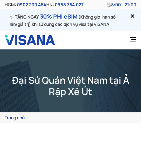
HCM:
0902 200 454
HN:
0968 354 027
8:00 - 21:00
30% PHÍ eSIM
✨
TẶNG NGAY
(Không giới hạn số
lần/giá trị) khi sử dụng các dịch vụ visa tại VISANA
Đại Sứ Quán Việt Nam tại Ả
Rập Xê Út
Trang chủ