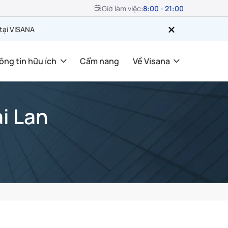
Giờ làm việc:
8:00 - 21:00
 tại VISANA
ông tin hữu ích
Cẩm nang
Về Visana
i Lan