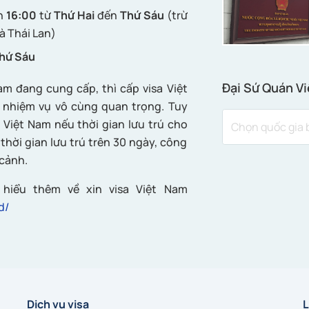
n
16:00
từ
Thứ Hai
đến
Thứ Sáu
(trừ
à Thái Lan)
hứ Sáu
Đại Sứ Quán Vi
m đang cung cấp, thì cấp visa Việt
t nhiệm vụ vô cùng quan trọng. Tuy
 Việt Nam nếu thời gian lưu trú cho
thời gian lưu trú trên 30 ngày, công
 cảnh.
hiểu thêm về xin visa Việt Nam
d/
Dịch vụ visa
L