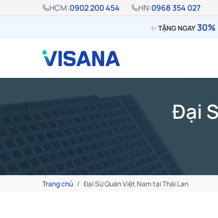
HCM:
0902 200 454
HN:
0968 354 027
30% 
✨
TẶNG NGAY
Đại 
Trang chủ
Đại Sứ Quán Việt Nam tại Thái Lan