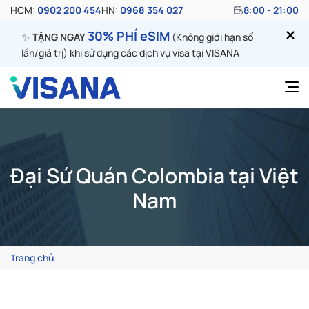
HCM:
0902 200 454
HN:
0968 354 027
8:00 - 21:00
30% PHÍ eSIM
✨
TẶNG NGAY
(Không giới hạn số
lần/giá trị) khi sử dụng các dịch vụ visa tại VISANA
Đại Sứ Quán Colombia tại Việt
Nam
Trang chủ