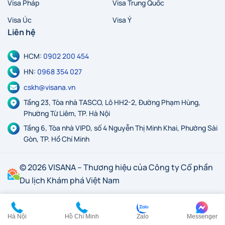
Visa Pháp
Visa Trung Quốc
Visa Úc
Visa Ý
Liên hệ
HCM:
0902 200 454
HN:
0968 354 027
cskh@visana.vn
Tầng 23, Tòa nhà TASCO, Lô HH2-2, Đường Phạm Hùng,
Phường Từ Liêm, TP. Hà Nội
Tầng 6, Tòa nhà VIPD, số 4 Nguyễn Thị Minh Khai, Phường Sài
Gòn, TP. Hồ Chí Minh
© 2026 VISANA – Thương hiệu của Công ty Cổ phần
Du lịch Khám phá Việt Nam
Hà Nội
Hồ Chí Minh
Zalo
Messenger